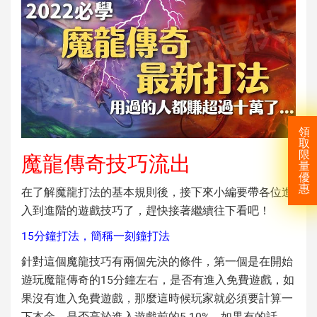
領
取
限
魔龍傳奇技巧流出
量
優
惠
在了解魔龍打法的基本規則後，接下來小編要帶各位進
入到進階的遊戲技巧了，趕快接著繼續往下看吧！
15分鐘打法，簡稱一刻鐘打法
針對這個魔龍技巧有兩個先決的條件，第一個是在開始
遊玩魔龍傳奇的15分鐘左右，是否有進入免費遊戲，如
果沒有進入免費遊戲，那麼這時候玩家就必須要計算一
下本金，是否高於進入遊戲前的5-10%，如果有的話，