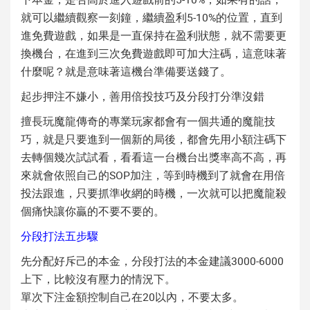
就可以繼續觀察一刻鐘，繼續盈利5-10%的位置，直到
進免費遊戲，如果是一直保持在盈利狀態，就不需要更
換機台，在進到三次免費遊戲即可加大注碼，這意味著
什麼呢？就是意味著這機台準備要送錢了。
起步押注不嫌小，善用倍投技巧及分段打分準沒錯
擅長玩魔龍傳奇的專業玩家都會有一個共通的魔龍技
巧，就是只要進到一個新的局後，都會先用小額注碼下
去轉個幾次試試看，看看這一台機台出獎率高不高，再
來就會依照自己的SOP加注，等到時機到了就會在用倍
投法跟進，只要抓準收網的時機，一次就可以把魔龍殺
個痛快讓你贏的不要不要的。
分段打法五步驟
先分配好斥己的本金，分段打法的本金建議3000-6000
上下，比較沒有壓力的情況下。
單次下注金額控制自己在20以內，不要太多。