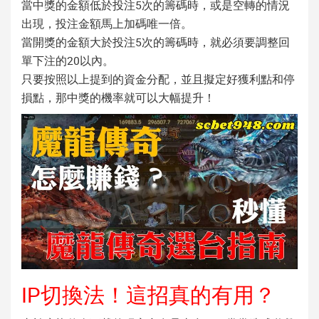
當中獎的金額低於投注5次的籌碼時，或是空轉的情況
出現，投注金額馬上加碼唯一倍。
當開獎的金額大於投注5次的籌碼時，就必須要調整回
單下注的20以內。
只要按照以上提到的資金分配，並且擬定好獲利點和停
損點，那中獎的機率就可以大幅提升！
IP切換法！這招真的有用？