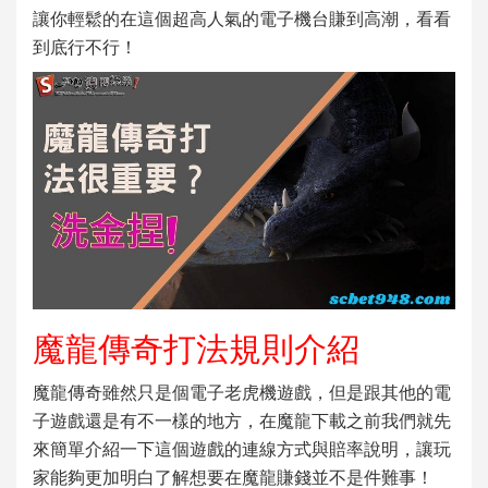
讓你輕鬆的在這個超高人氣的電子機台賺到高潮，看看
到底行不行！
魔龍傳奇打法規則介紹
魔龍傳奇雖然只是個電子老虎機遊戲，但是跟其他的電
子遊戲還是有不一樣的地方，在魔龍下載之前我們就先
來簡單介紹一下這個遊戲的連線方式與賠率說明，讓玩
家能夠更加明白了解想要在魔龍賺錢並不是件難事！