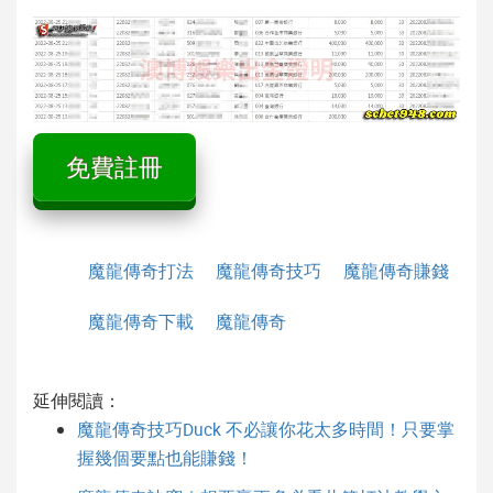
免費註冊
魔龍傳奇打法
魔龍傳奇技巧
魔龍傳奇賺錢
魔龍傳奇下載
魔龍傳奇
延伸閱讀：
魔龍傳奇技巧Duck 不必讓你花太多時間！只要掌
握幾個要點也能賺錢！