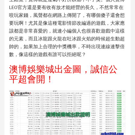
LEO官方還是要有收有放才能經營的長久，不然常常在
咬玩家錢，風聲都在網路上傳開了，有哪個傻子還會想
要玩啊！尤其是像這種電影情節改編過的遊戲，大家應
該都是非常喜愛的，就連小編個人也很喜歡遊戲中這樣
的元素，而且冰龍跟火龍在吐冰跟火焰的時候超生動超
帥的，如果加上合理的中獎機率，不時出現連線連擊倍
數，像這樣的遊戲有誰可以拒絕呢？
澳博娛樂城出金圖，誠信公
平超會開！