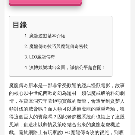
機
目錄
1.
魔龍遊戲基本介紹
2.
魔龍傳奇技巧與魔龍傳奇密技
3.
LEO魔龍傳奇
4.
澳博娛樂城出金圖，誠信公平超會開！
魔龍傳奇
原本是一部非常受歡迎的經典怪獸電影，故事
的核心以中世紀西歐奇幻為題材，類似魔戒般的科幻劇
情，在寶庫洞穴守著鉅額寶藏的魔龍，會遭受到貪婪人
類討伐的威脅嗎？而人類可以通過魔龍的重重考驗，獲
得這個巨大的寶藏嗎？因此老虎機系統商也搭上了這股
風潮，創造出以劇情及策略結合出來的魔龍老虎機遊
戲。關於網路上有玩家說
LEO魔龍傳奇
咬的很兇，到底