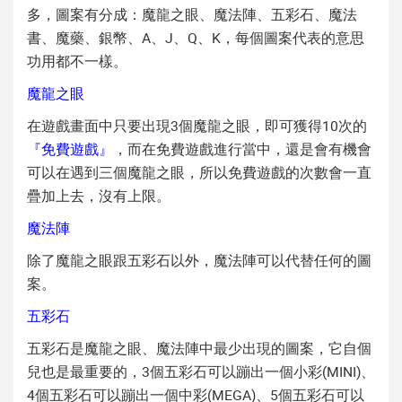
多，圖案有分成：魔龍之眼、魔法陣、五彩石、魔法
書、魔藥、銀幣、A、J、Q、K，每個圖案代表的意思
功用都不一樣。
魔龍之眼
在遊戲畫面中只要出現3個魔龍之眼，即可獲得10次的
『免費遊戲』
，而在免費遊戲進行當中，還是會有機會
可以在遇到三個魔龍之眼，所以免費遊戲的次數會一直
疊加上去，沒有上限。
魔法陣
除了魔龍之眼跟五彩石以外，魔法陣可以代替任何的圖
案。
五彩石
五彩石是魔龍之眼、魔法陣中最少出現的圖案，它自個
兒也是最重要的，3個五彩石可以蹦出一個小彩(MINI)、
4個五彩石可以蹦出一個中彩(MEGA)、5個五彩石可以