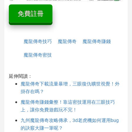
免費註冊
魔龍傳奇技巧
魔龍傳奇
魔龍傳奇賺錢
魔龍傳奇密技
延伸閱讀：
魔龍傳奇下載流量暴增，三眼復仇曠世視覺！外
掛存在嗎？
魔龍傳奇賺錢彙整！靠這密技運用在三眼技巧
上，讓你免費遊戲玩不完！
九州魔龍傳奇攻略傳承，3d老虎機如何運用bug
的訣竅大賺一筆呢？