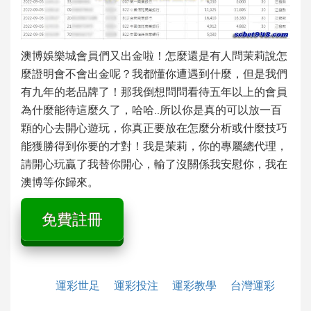
澳博娛樂城會員們又出金啦！怎麼還是有人問茉莉說怎
麼證明會不會出金呢？我都懂你遭遇到什麼，但是我們
有九年的老品牌了！那我倒想問問看待五年以上的會員
為什麼能待這麼久了，哈哈..所以你是真的可以放一百
顆的心去開心遊玩，你真正要放在怎麼分析或什麼技巧
能獲勝得到你要的才對！我是茉莉，你的專屬總代理，
請開心玩贏了我替你開心，輸了沒關係我安慰你，我在
澳博等你歸來。
免費註冊
運彩世足
運彩投注
運彩教學
台灣運彩