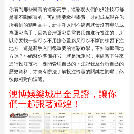
你看到那些厲害的運彩高手，
運彩朋友
們的投注技巧都
是靠不斷練習的，可能需要繳些學費，才能成為現在你
所看到的精明高手，新手剛入門不練習就會沒有辦法成
為運彩高手，因為
台灣運彩
是需要用錢進行投注的，所
以你要找一個可以不用擔心盈虧又可以不斷的練習下注
地方，這是新手入門很重要的
運彩教學
，不知道哪個地
方嗎？小編幫你準備好啦！就是玩運彩，用練習下注來
進行投注技巧，要能管理自己的下注記錄及分析自己的
歷史資料，才會有辦法了解投注輸贏的關鍵在於哪，然
後做相對的調適。
澳博娛樂城出金見證，讓你
們一起跟著輝煌！