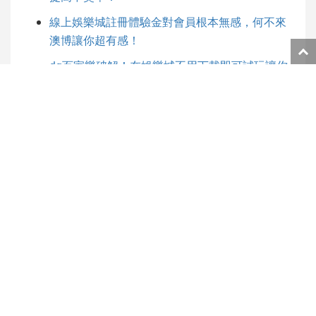
線上娛樂城註冊體驗金對會員根本無感，何不來
澳博讓你超有感！
返
dg百家樂破解！在娛樂城不用下載即可試玩讓你
回
運用各種技巧！
頁
面
線上娛樂城推薦|台灣最頂尖的平台我只認澳博娛
頂
樂城
端
運彩官網｜賽事表頻頻出問題，讓會員討論區罵
聲連連！教學個屁
大樂透玩法、天天樂獎金賠率爆高，讓你等不急
開獎日那天到來！