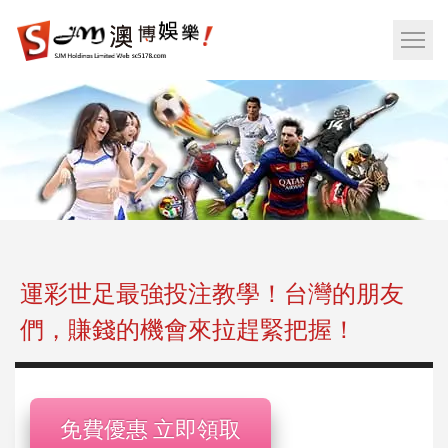
娛
樂
網
城|
站
百
選
家
單
樂|
按
運
鈕
彩|
天
天
樂|
運彩世足最強投注教學！台灣的朋友
樂
們，賺錢的機會來拉趕緊把握！
透
彩
球|
老
免費優惠 立即領取
虎