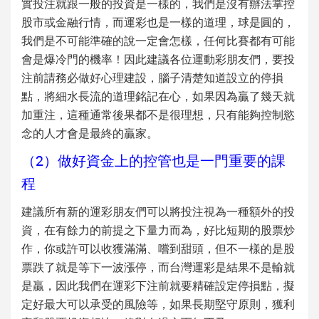
實投注就跟一般的投資是一樣的，我們是沒有辦法掌控
股市或金融行情，而運彩也是一樣的道理，球是圓的，
我們是不可能準確的說一定會怎樣，任何比賽都有可能
會是爆冷門的機率！因此建議各位運動彩朋友們，要投
注前請務必做好心理建設，腦子清楚知道設立的停損
點，將細水長流的道理銘記在心，如果因為贏了幾天就
加重注，這種通常後果都不是很理想，只有能夠控制慾
念的人才會是最終的贏家。
（2）做好資金上的控管也是一門重要的課
程
建議所有新的運彩朋友們可以將投注視為一種額外的投
資，在有餘力的前提之下量力而為，好比短期的股票炒
作，你或許可以收獲滿滿、嚐到甜頭，但不一樣的是股
票跌了就是等下一波漲停，而台灣運彩是結果不是輸就
是贏，因此我們在運彩下注前就要精確設定停損點，擬
定好最大可以承受的風險等，如果長期堅守原則，獲利