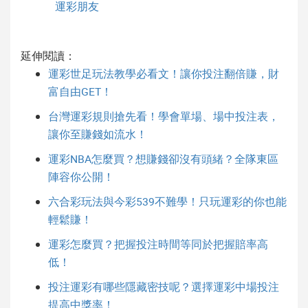
運彩朋友
延伸閱讀：
運彩世足玩法教學必看文！讓你投注翻倍賺，財
富自由GET！
台灣運彩規則搶先看！學會單場、場中投注表，
讓你至賺錢如流水！
運彩NBA怎麼買？想賺錢卻沒有頭緒？全隊東區
陣容你公開！
六合彩玩法與今彩539不難學！只玩運彩的你也能
輕鬆賺！
運彩怎麼買？把握投注時間等同於把握賠率高
低！
投注運彩有哪些隱藏密技呢？選擇運彩中場投注
提高中獎率！