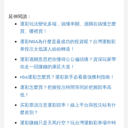
延伸閱讀：
運彩玩法變化多端，搞懂串關、過關在搞懂怎麼
買、哪裡買！
運彩NBA為什麼是最成功的投資呢？台灣運動彩
券投注太低讓人紛紛轉道！
運彩過關意思把你懂得公公偏頭痛？資深玩家帶
你走一回賺錢的康莊大道！
nba運彩怎麼買？運彩新手必看最強獲利指南！
運彩怎麼買？把握投注時間等同於把握賠率高
低！
买彩票須注意運彩賠率！線上平台與投注站有什
麼差別？
運彩賺錢只是天馬行空？玩台灣運動彩券場中時