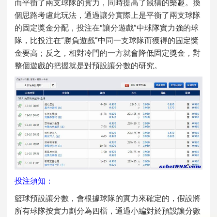
而平衡了兩支球隊的實力，同時提高了競猜的樂趣。換
個思路考慮此玩法，通過讓分實際上是平衡了兩支球隊
的固定獎金分配，投注在“讓分遊戲”中球隊實力強的球
隊，比投注在“勝負遊戲”中同一支球隊而獲得的固定獎
金要高；反之，相對冷門的一方就會降低固定獎金，對
整個遊戲的把握就是對預設讓分數的研究。
投注須知：
籃球預設讓分數，會根據球隊的實力來確定的，假設將
所有球隊按實力劃分為四檔，通過小編對於預設讓分數