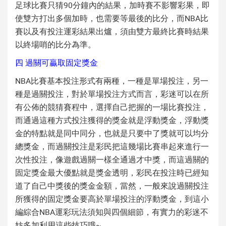
足球比賽只猜90分鐘內的結果，加時賽不影響彩果，即
使雙方打出多個加時，也需要等最後的比分，而NBA比
賽以及有投注運彩結果出爐，須由雙方最終比賽時結果
以終場哨的比分為準。
四 過關可贏取固定獎金
NBA比賽基本投注形式有兩種，一種是單場投注，另一
種是過關投注，對於單場投注方式而言，彩迷可以在所
有公佈的競猜賽程中，選擇自己把握的一場比賽投注，
而通過這種方式投注獲得的獎金就是浮動獎金，浮動獎
金的特點就是同中同分，也就是只要中了獎就可以均分
總獎金，而過關投注是彩民把這幾場比賽串起來進行一
次性投注，像遊戲過關一樣全通過才中獎，而這過關的
固定獎金最大優點就是獎金透明，彩民在投注時已經知
道了自己中獎後的獎金金額，當然，一般來說過關投注
所獲得的固定獎金要高於單場投注的浮動獎金，到這小
編綜合NBA運彩玩法須知與四個細節，有實力的彩迷不
妨多加利用這些技巧哦~