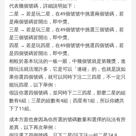
代表幾個號碼，詳細說明如下：
二星 → 若是玩二星，在49個號號中挑選兩個號碼，若
是兩個號碼皆開出，即中獎。
三星 → 若是玩三星，在49個號號中挑選三個號碼，若
是三個號碼皆開出，即中獎。
四星 → 若是玩四星，在49個號號中挑選四個號碼，若
是四個號碼皆開出，即中獎。
相較於基本玩法的一板一眼，中幾個號就是第幾獎，進
階玩法就活潑許多，它是可以「連碰」的，也就是說如
果你選四個號碼，就可以同時下注二三四星，不一定只
能玩四星，以下舉例：
假設你選四個號碼，並同時下二三四星，那麼二星的組
數有6組；三星的組數有4組；四星有1組，所以你總共
下了11組。
成本方面也會因為你所選的號碼數量和選擇的玩法有所
差異，以下再次舉例：
假設選了四個號碼，只下二星(設下注一組二星74.8