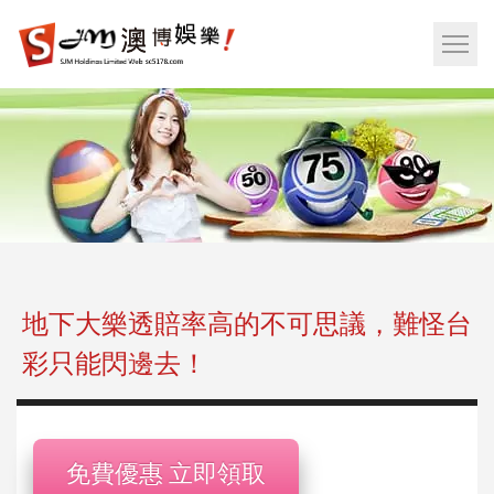
娛
樂
網
城|
站
百
選
家
單
樂|
按
運
鈕
彩|
天
天
樂|
地下大樂透賠率高的不可思議，難怪台
樂
彩只能閃邊去！
透
彩
球|
老
免費優惠 立即領取
虎