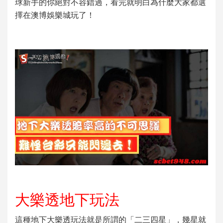
球新手的你絕對不容錯過，看完就明白為什麼大家都選
擇在澳博娛樂城玩了！
大樂透地下玩法
這種地下
大樂透玩法
就是所謂的「二三四星」，幾星就