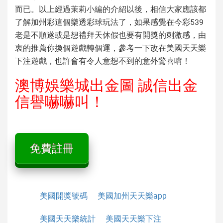
而已。以上經過茉莉小編的介紹以後，相信大家應該都
了解加州彩這個樂透彩球玩法了，如果感覺在今彩539
老是不順遂或是想禮拜天休假也要有開獎的刺激感，由
衷的推薦你換個遊戲轉個運，參考一下改在
美國天天樂
下注
遊戲，也許會有令人意想不到的意外驚喜唷！
澳博娛樂城出金圖 誠信出金
信譽嚇嚇叫！
免費註冊
美國開獎號碼
美國加州天天樂app
美國天天樂統計
美國天天樂下注