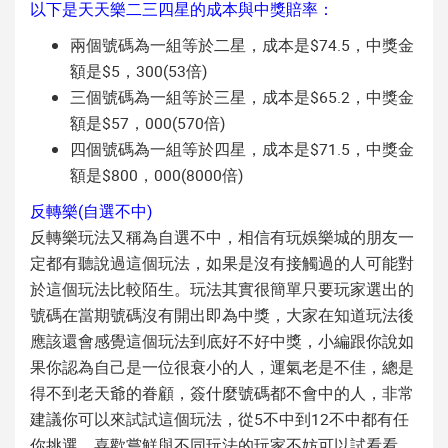
以下是天天樂二三四星的成本與中獎賠率：
兩個號碼為一組等於二星，成本是$74.5，中獎金
額是$5，300(53倍)
三個號碼為一組等於三星，成本是$65.2，中獎金
額是$57，000(570倍)
四個號碼為一組等於四星，成本是$71.5，中獎金
額是$800，000(8000倍)
反轉樂(自選不中)
反轉樂玩法又稱為自選不中，相信有玩娛樂城的朋友一
定都有聽說過這個玩法，如果是沒有接觸過的人可能對
於這個玩法比較陌生。玩法其實很簡單只要玩家選出的
號碼在當期號碼沒有開出即為中獎，大家在知道玩法後
應該還會感覺這個玩法到底好不好中獎，小編跟你說如
果你認為自己是一位很衰小的人，運氣老是不佳，總是
得不到老天爺的眷顧，簽什麼號碼都不會中的人，非常
建議你可以來試試這個玩法，從5不中到12不中都有任
你挑選，喜歡嘗鮮與不同玩法的玩家不妨可以試看看。