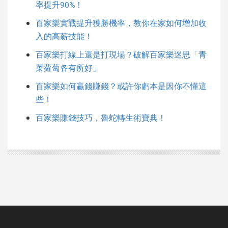
率提升90%！
百家樂實戰提升獲勝機率，教你在家如何增加收
入的高薪技能！
百家樂打線上還是打現場？破解百家樂迷思「青
菜蘿蔔各有所好」
百家樂如何贏錢賺錢？或許你虧本是因你不懂這
些！
百家樂賺錢技巧，魯蛇轉生術寶典！