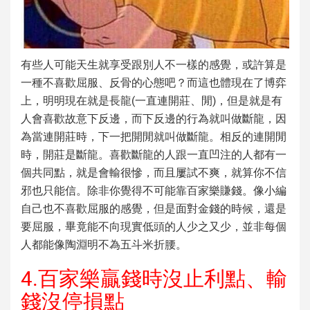
有些人可能天生就享受跟別人不一樣的感覺，或許算是
一種不喜歡屈服、反骨的心態吧？而這也體現在了博弈
上，明明現在就是長龍(一直連開莊、閒)，但是就是有
人會喜歡故意下反邊，而下反邊的行為就叫做斷龍，因
為當連開莊時，下一把開閒就叫做斷龍。相反的連開閒
時，開莊是斷龍。喜歡斷龍的人跟一直凹注的人都有一
個共同點，就是會輸很慘，而且屢試不爽，就算你不信
邪也只能信。除非你覺得不可能靠
百家樂賺錢
。像小編
自己也不喜歡屈服的感覺，但是面對金錢的時候，還是
要屈服，畢竟能不向現實低頭的人少之又少，並非每個
人都能像陶淵明不為五斗米折腰。
4.百家樂贏錢時沒止利點、輸
錢沒停損點