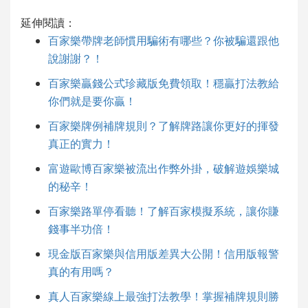
延伸閱讀：
百家樂帶牌老師慣用騙術有哪些？你被騙還跟他
說謝謝？！
百家樂贏錢公式珍藏版免費領取！穩贏打法教給
你們就是要你贏！
百家樂牌例補牌規則？了解牌路讓你更好的揮發
真正的實力！
富遊歐博百家樂被流出作弊外掛，破解遊娛樂城
的秘辛！
百家樂路單停看聽！了解百家模擬系統，讓你賺
錢事半功倍！
現金版百家樂與信用版差異大公開！信用版報警
真的有用嗎？
真人百家樂線上最強打法教學！掌握補牌規則勝