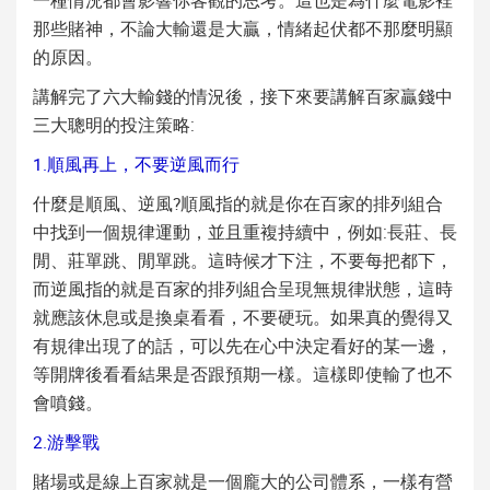
那些賭神，不論大輸還是大贏，情緒起伏都不那麼明顯
的原因。
講解完了六大輸錢的情況後，接下來要講解百家贏錢中
三大聰明的投注策略:
1.順風再上，不要逆風而行
什麼是順風、逆風?順風指的就是你在百家的排列組合
中找到一個規律運動，並且重複持續中，例如:長莊、長
閒、莊單跳、閒單跳。這時候才下注，不要每把都下，
而逆風指的就是百家的排列組合呈現無規律狀態，這時
就應該休息或是換桌看看，不要硬玩。如果真的覺得又
有規律出現了的話，可以先在心中決定看好的某一邊，
等開牌後看看結果是否跟預期一樣。這樣即使輸了也不
會噴錢。
2.游擊戰
賭場或是線上百家就是一個龐大的公司體系，一樣有營