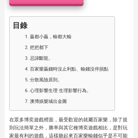
機
目錄
1.
贏都小贏，輸都大輸
2.
把把都下
3.
忌諱斷龍。
4.
百家樂贏錢時沒止利點、輸錢沒停損點
5.
分散風險原則。
6.
心理影響生理 生理影響行為。
7.
澳博娛樂城出金圖
在眾多博奕遊戲裡面，最受歡迎的就屬
百家樂
，除了規
則玩法簡單之外，勝率與其它種博奕遊戲相比，是對玩
家最有利的遊戲，這樣聽起來
百家樂輸錢
似乎是不可能