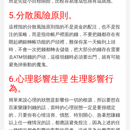
而是先從小目標開始，比較容易達成也很有成就感。
5.分散風險原則。
這裡指的分散風險原則指的不是資金的配注，也不是投
注的策略，而是指你帳戶裡面的錢，不要把錢都存在有
開起網銀轉帳功能的戶頭裡，難保你某一天輸到上頭
時，不會一次把錢都轉去儲值，把大部分的錢存在需要
去ATM領錢的戶頭，這樣領錢時必須要出門，就有可能
避免掉衝動的魔鬼。
6.心理影響生理 生理影響行
為。
簡單來說心理的狀態是影響你一切的根源，所以要想在
百家樂
賺到錢的話，當時的心理狀態一定是要很穩定
的，只要你有心情沮喪、憤怒、特別開心、急著想賺錢
以上任一種情況的話，都應該避免投注，因為上述的任
一種情況都會影響你客觀的思考。這也是為什麼電影裡