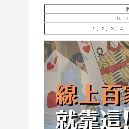
10、
１、２、３、４、