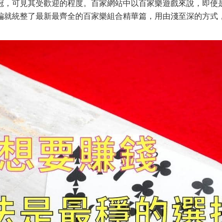
冠，可見其受歡迎的程度。百家網站中以百家樂遊戲來說，即使
編就統整了最新最齊全的
百家樂組合
精華篇，用由淺至深的方式