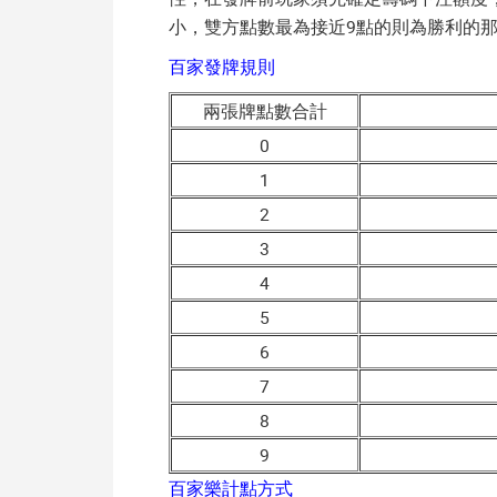
小，雙方點數最為接近9點的則為勝利的
百家發牌規則
兩張牌點數合計
0
1
2
3
4
5
6
7
8
9
百家樂計點方式