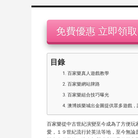
機
免費優惠 立即領取
目錄
1.
百家樂真人遊戲教學
2.
百家樂網站牌路
3.
百家樂組合技巧曝光
4.
澳博娛樂城出金圖提供眾多遊戲，
百家樂
從中古世紀演變至今成為了方便玩
愛，１９世紀流行於英法等地，至今無論