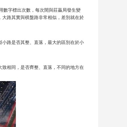
用數字標出次數，每次閒與莊贏局發生變
，大路其實與棋盤路非常相似，差別就在於
斷小路是否其整、直落，最大的區別在於小
大致相同，是否齊整、直落，不同的地方在