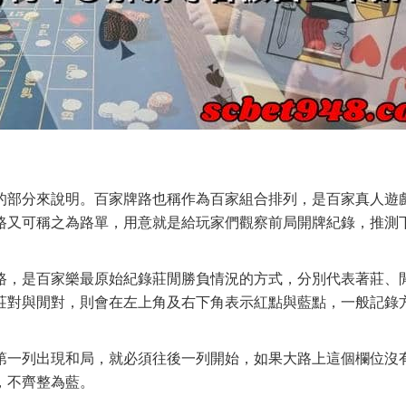
的部分來說明。百家牌路也稱作為百家組合排列，是百家真人遊
路又可稱之為路單，用意就是給玩家們觀察前局開牌紀錄，推測
路，是百家樂最原始紀錄莊閒勝負情況的方式，分別代表著莊、
莊對與閒對，則會在左上角及右下角表示紅點與藍點，一般記錄
第一列出現和局，就必須往後一列開始，如果大路上這個欄位沒
，不齊整為藍。