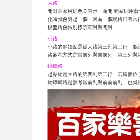
大路
開出莊家用紅色Ｏ表示，而開 閒家則用
化時就會另起一欄，因為一欄網格只有六
棋盤路會特別標示莊對與閒對
小路
小路的起始點是從大路第三列第二行，假
路參考方式是當前列與前前列，第三列與
蟑螂路
起點於是大路的第四列第二行，若這個位
於蟑螂路是參考當前列與前前前列，也就