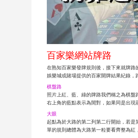
百家樂網站牌路
在熟知百家樂發牌規則後，接下來就牌路
娛樂城或賭場提供的百家開牌結果紀錄，
棋盤路
照片上紅、藍、綠的牌路我們稱之為棋盤
右上角的藍點表示為閒對，如果同是出現
大眼
起點為於大路的第二列第二行開始，若是
單的規則總體為大路第一粒要看齊整為紅