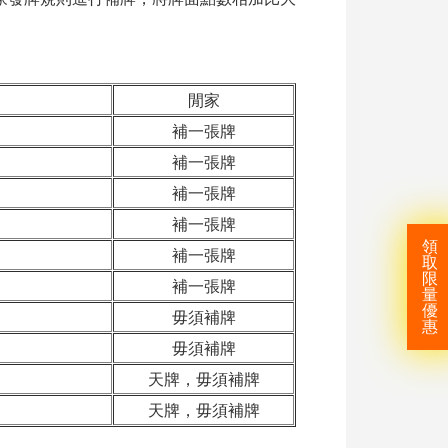
閒家
補一張牌
補一張牌
補一張牌
補一張牌
領
補一張牌
取
限
補一張牌
量
優
毋須補牌
惠
毋須補牌
天牌，毋須補牌
天牌，毋須補牌