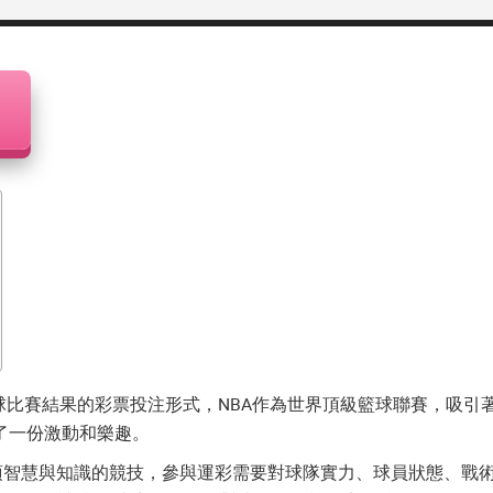
籃球比賽結果的彩票投注形式，NBA作為世界頂級籃球聯賽，吸
了一份激動和樂趣。
一項智慧與知識的競技，參與運彩需要對球隊實力、球員狀態、戰