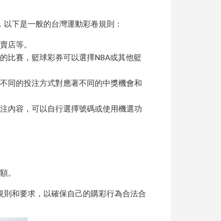
，以下是一般的台灣運動彩卷規則：
賣店等。
的比賽，籃球彩券可以選擇NBA或其他籃
不同的投注方式對應著不同的中獎機會和
注內容，可以自行選擇號碼或使用機選功
額。
規則和要求，以確保自己的購彩行為合法合