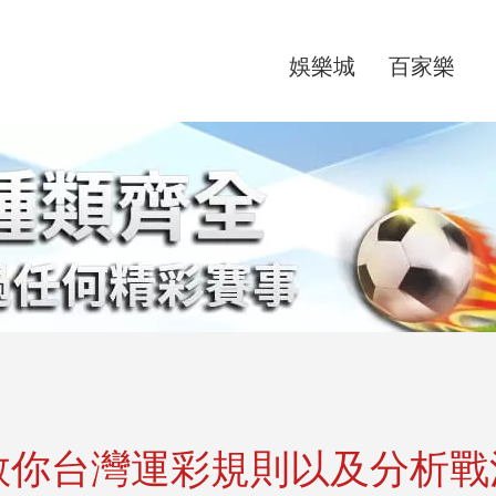
娛樂城
百家樂
？教你台灣運彩規則以及分析戰