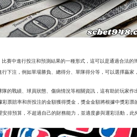
賽）比賽中進行投注和預測結果的一種形式，這可以是通過合法的
面進行下注，例如單場勝負、總得分、單隊得分等，可以選擇贏家
支球隊的戰績、球員狀態、傷病情況等相關資訊，這有助於玩家作
據彩票賠率和所投注的金額獲得獎金，獎金金額將根據中獎彩票
理安排預算，不超過自己的財務能力，並適度參與運彩活動，此