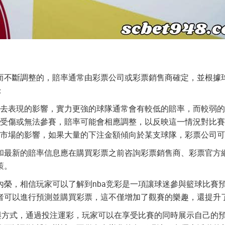
而不斷調整的，賠率通常由彩票公司或彩票銷售商確定，並根據
：
去表現的影響，實力更強的球隊通常會有較低的賠率，而較弱的
受傷或無法參賽，賠率可能會相應調整，以反映這一情況對比賽
市場的影響，如果大量的下注金額傾向於某支球隊，彩票公司可
和最新的賠率信息應在購買彩票之前咨詢彩票銷售商、彩票官方
策。
內榮，相信玩家可以了解到nba竞彩是一項讓球迷參與籃球比賽
者可以進行預測並購買彩票，這不僅增加了觀賽的樂趣，還提升
參與方式，通過投注運彩，玩家可以在享受比賽的同時展示自己的