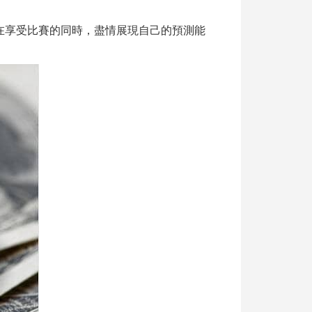
在享受比賽的同時，盡情展現自己的預測能