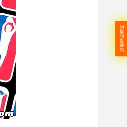
領
取
限
量
優
惠