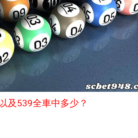
以及539全車中多少？