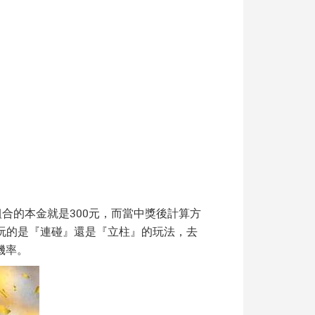
合的本金就是300元，而當中獎後計算方
家想玩的是『連碰』還是『立柱』的玩法，去
機率。