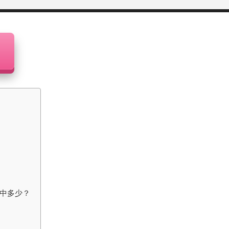
車中多少？