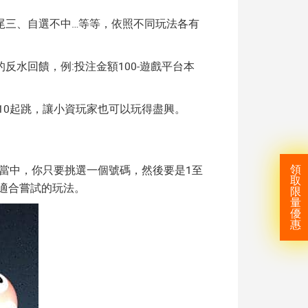
尾三、自選不中…等等，依照不同玩法各有
水回饋，例:投注金額100-遊戲平台本
10起跳，讓小資玩家也可以玩得盡興。
的號碼當中，你只要挑選一個號碼，然後要是1至
領
取
適合嘗試的玩法。
限
量
優
惠