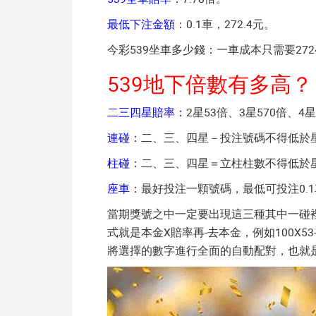
最低下注金額
：0.1車，272.4元。
今彩539坐車多少錢：一車成本只需要2724
539地下倍數有多高？
二三四星賠率：
2星53倍、3星570倍、4星
連碰
：二、三、四星－投注號碼不得低於
柱碰
：二、三、四星＝立柱柱數不得低於
座車
：最好投注一顆號碼，最低可投注0.
當期獎號之中一定要出現這三種其中一碰裡
式就是本金X賠率再-去本金，例如100X
將選擇的數字進行全面的自動配對，也就