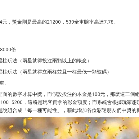
元，獎金則是最高的21200，539全車賠率高達7.78。
8000倍
星柱玩法（兩星就得投注兩顆以上的概念）
星柱玩法（兩星就得立兩柱並且一柱最低一顆號碼）
1車。
面的數字才算中獎，而假設投注的本金是100元，那麼這三個組
53-100=5200，這將是玩客實拿的彩金額度；而系統會根據玩
是說組合成「每一種可能性」，藉此增加各位彩迷朋友們中獎的