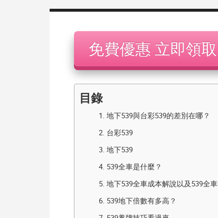
機
免費優惠 立即領取
目錄
1.
地下539與台彩539的差別在哪？
2.
台彩539
3.
地下539
4.
539全車是什麼？
5.
地下539全車成本解說以及539全
6.
539地下倍數有多高？
7.
539養牌技巧看過來