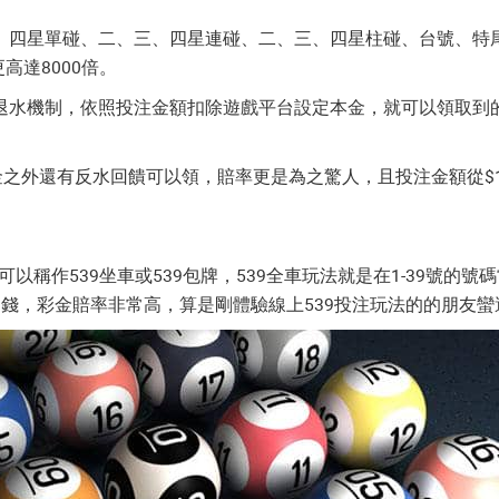
、四星單碰、二、三、四星連碰、二、三、四星柱碰、台號、特
高達8000倍。
水機制，依照投注金額扣除遊戲平台設定本金，就可以領取到的反
金之外還有反水回饋可以領，賠率更是為之驚人，且投注金額從$
可以稱作539坐車或539包牌，539全車玩法就是在1-39號
錢，彩金賠率非常高，算是剛體驗線上539投注玩法的的朋友蠻