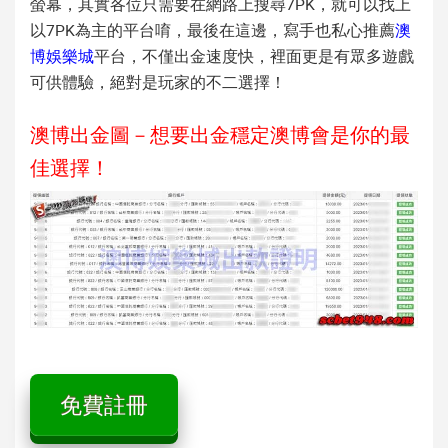
螢幕，其實各位只需要在網路上搜尋7PK，就可以找上
以7PK為主的平台唷，最後在這邊，寫手也私心推薦
澳
博娛樂城
平台，不僅出金速度快，裡面更是有眾多遊戲
可供體驗，絕對是玩家的不二選擇！
澳博出金圖－想要出金穩定澳博會是你的最
佳選擇！
免費註冊