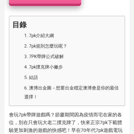
機
目錄
1.
7pk介紹大綱
2.
7pk規則怎麼玩呢？
3.
7PK帶牌公式破解
4.
7pk撲克牌小撇步
5.
結語
6.
澳博出金圖－想要出金穩定澳博會是你的最佳
選擇！
會玩
7pk帶牌
遊戲嗎？節慶期間因為疫情而宅在家的各
位，別在只會玩大老二撲克牌了，快來
正宗7pk下載
體
驗更加刺激的遊戲的快感吧！早在70年代
7pk遊戲
電玩