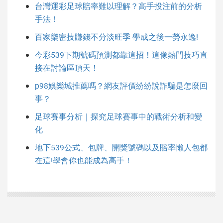
台灣運彩足球賠率難以理解？高手投注前的分析
手法！
百家樂密技賺錢不分淡旺季 學成之後一勞永逸!
今彩539下期號碼預測都靠這招！這像熱門技巧直
接在討論區頂天！
p98娛樂城推薦嗎？網友評價紛紛說詐騙是怎麼回
事？
足球賽事分析｜探究足球賽事中的戰術分析和變
化
地下539公式、包牌、開獎號碼以及賠率懶人包都
在這!學會你也能成為高手！