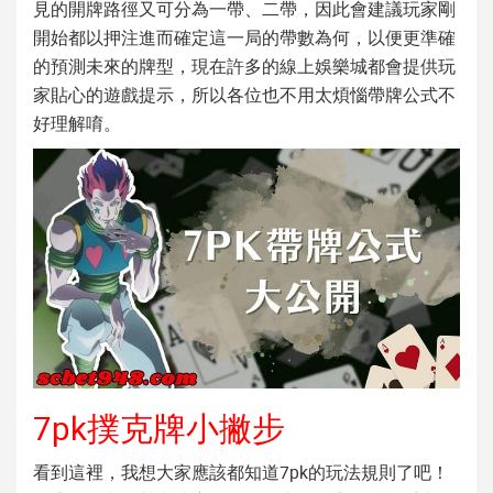
見的開牌路徑又可分為一帶、二帶，因此會建議玩家剛
開始都以押注進而確定這一局的帶數為何，以便更準確
的預測未來的牌型，現在許多的線上娛樂城都會提供玩
家貼心的遊戲提示，所以各位也不用太煩惱帶牌公式不
好理解唷。
7pk撲克牌小撇步
看到這裡，我想大家應該都知道7pk的玩法規則了吧！