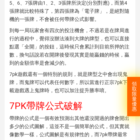
5、6、7張牌由1、2、3張牌所決定(分別對應)，而第4
張牌就比較特殊了，第四張牌為「電子牌」，是絕對隨
機的一張牌，不會被任何帶牌公式影響。
到每一局玩家會有四次的投注機會，不過若是在牌局進
行的過程中，覺得沒辦法湊到大牌的牌型，也可以直接
點選「全開」的按鈕，這時候只會累計到目前所押的注
數，換句話說若在開牌後發現其實是能贏錢的時候，贏
到的金額倍率是會減少的。
7pk遊戲還有一個特別的規則，就是牌型之中會出現鬼
牌，而鬼牌可以代表任何數字，所以當進行正宗7pk下
領
取
載遊戲遇上鬼牌時，也可以加注提升勝率唷。
限
量
7PK帶牌公式破解
優
惠
帶牌的公式是一個有效預測出其他還沒開過的牌會開出
多少的公式圖解，這並不是一個簡單的公式，但其實就
像數學一樣，公式圖解是有規律性的，而7pk帶牌最常