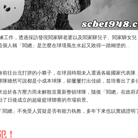
教練工作，透過採訪發現
閻家驊老婆
以及
閻家驊兒子
、
閻家驊女兒
這個人稱「閻總」是怎麼在球壇風生水起又敗得一踏糊塗的...
身前往台北打拼的小夥子，在球員時期未入選過各級國家代表隊
球隊雖然可說都是小成本球隊，卻屢屢打出佳績，並培養出了多
來迫於各方壓力而未解散並重新整頓球隊，隨後「閻總」在政府
動了日後成立的超級籃球聯賽的市場前景。
「閻總」不免受人質疑是否有能力執教，多年下來也以實績證明
。
犯！