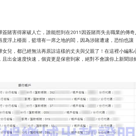
驊簽賭
害得家破人亡，誰能想到在2011因簽賭而失去職業的傳
再度浮上檯面，籃壇有一席之地的閻，因為涉賭遭逮，恐怕也讓
驊女兒
，都已經無法再原諒這樣的丈夫與父親了！在這裡小編私
，且出金速度快速，個資更是保密到家，絕對不會讓你上新聞頭