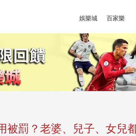
娛樂城
百家樂
用被罰？老婆、兒子、女兒