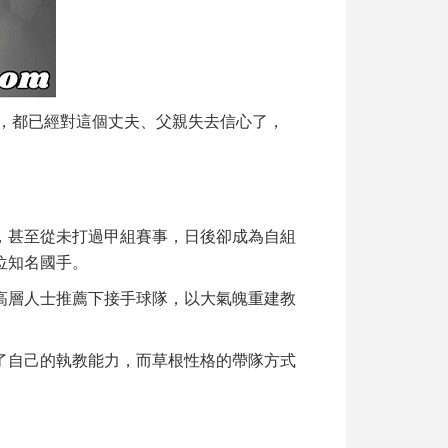
，都已經對這個丈夫、父親失去信心了，
，甚至從未打過甲組賽事，日後卻成為自組
位知名國手。
高層人士推薦下接手球隊，以大氣魄重建教
了自己的執教能力，而草根性格的帶隊方式