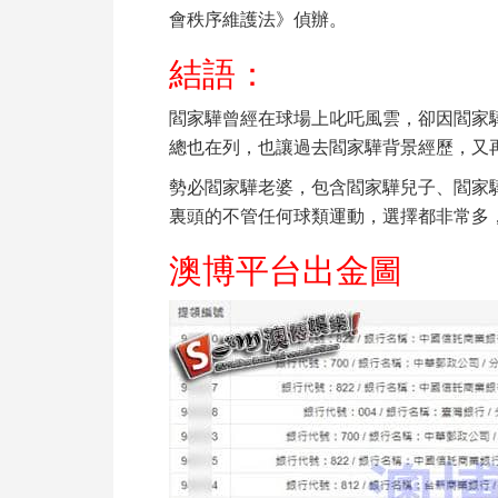
會秩序維護法》偵辦。
結語：
閻家驊
曾經在球場上叱吒風雲，卻因
閻家
總也在列，也讓過去
閻家驊背景
經歷，又
勢必
閻家驊老婆
，包含
閻家驊兒子
、
閻家
裏頭的不管任何球類運動，選擇都非常多
澳博平台出金圖