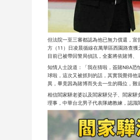
但法院一至三審都認為他已無力償還，宣告
方（11）日凌晨循線在萬華區西園路查獲
目前已被帶回警局偵訊，全案將依賭博、
知情人士說道：「我在猜啦，簽賭NBA
球啦，這次又被抓到的話，其實我覺得他
異，畢竟因為賭博而失去一生的職位，難
相信
閻家驊老婆
以及
閻家驊兒子
、
閻家驊
理事，中華台北男子代表隊總教練，認識