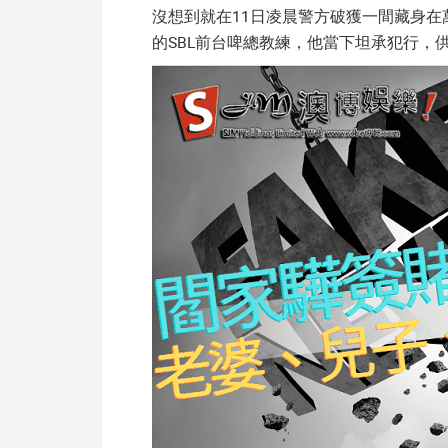
沒想到就在11日凌晨警方破獲一間藏身在
的SBL前台啤總教練，他當下坦承犯行，