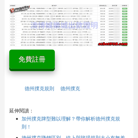
免費註冊
德州撲克規則
德州撲克
延伸閱讀：
加州撲克牌型難以理解？帶你解析德州撲克規
則！
德州撲克賺錢區別，線上與賭場規則大小有無差