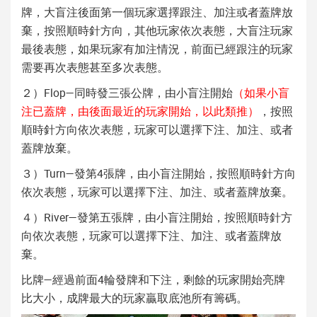
牌，大盲注後面第一個玩家選擇跟注、加注或者蓋牌放
棄，按照順時針方向，其他玩家依次表態，大盲注玩家
最後表態，如果玩家有加注情況，前面已經跟注的玩家
需要再次表態甚至多次表態。
２）Flop—同時發三張公牌，由小盲注開始
（如果小盲
注已蓋牌，由後面最近的玩家開始，以此類推）
，按照
順時針方向依次表態，玩家可以選擇下注、加注、或者
蓋牌放棄。
３）Turn—發第4張牌，由小盲注開始，按照順時針方向
依次表態，玩家可以選擇下注、加注、或者蓋牌放棄。
４）River—發第五張牌，由小盲注開始，按照順時針方
向依次表態，玩家可以選擇下注、加注、或者蓋牌放
棄。
比牌—經過前面4輪發牌和下注，剩餘的玩家開始亮牌
比大小，成牌最大的玩家贏取底池所有籌碼。