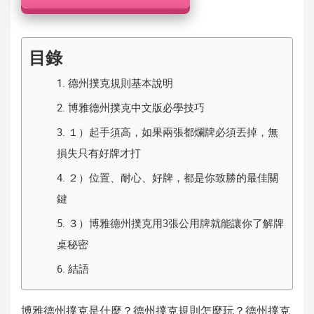
機
目錄
1.
德州撲克規則基本說明
2.
博雅德州撲克中文版必學技巧
3.
１）起手須高，如果兩張都爛牌必須丟掉，無
損失只有好牌才打
4.
２）位置、耐心、好牌，都是你致勝的最佳關
鍵
5.
３）博雅德州撲克用3張公用牌就能讓你了解牌
桌秘密
6.
結語
博雅德州撲克
是什麼？
德州撲克規則
怎麼玩？
德州撲克