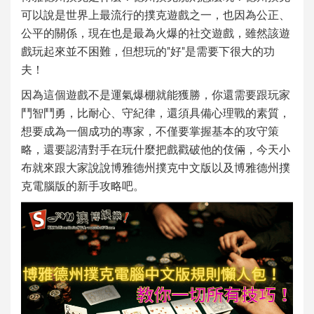
可以說是世界上最流行的撲克遊戲之一，也因為公正、
公平的關係，現在也是最為火爆的社交遊戲，雖然該遊
戲玩起來並不困難，但想玩的"好"是需要下很大的功
夫！
因為這個遊戲不是運氣爆棚就能獲勝，你還需要跟玩家
鬥智鬥勇，比耐心、守紀律，還須具備心理戰的素質，
想要成為一個成功的專家，不僅要掌握基本的攻守策
略，還要認清對手在玩什麼把戲戳破他的伎倆，今天小
布就來跟大家說說
博雅德州撲克中文版
以及
博雅德州撲
克電腦版
的新手攻略吧。