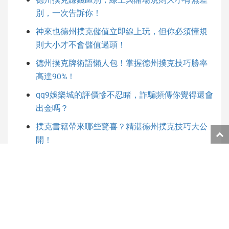
別，一次告訴你！
神來也德州撲克儲值立即線上玩，但你必須懂規
則大小才不會儲值過頭！
德州撲克牌術語懶人包！掌握德州撲克技巧勝率
高達90%！
qq9娛樂城的評價慘不忍睹，詐騙頻傳你覺得還會
出金嗎？
撲克書籍帶來哪些驚喜？精湛德州撲克技巧大公
返
開！
回
金好運免費序號2021獲得免費金幣禮包！娛樂城
頁
贈禮只是幌子而已！
面
頂
完美娛樂城被列為最不完美，在台灣現金版堪稱
端
爐主！
金鈦城娛樂城出怪招誘騙玩家儲值，就連不出金