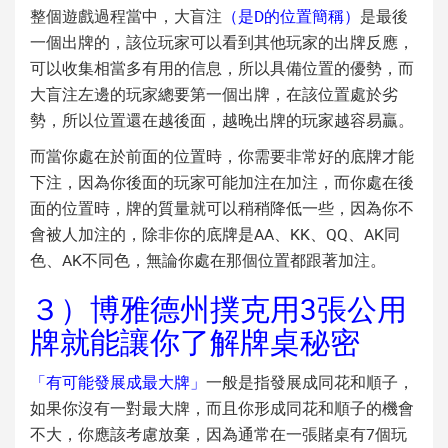
整個遊戲過程當中，大盲注
（是D的位置簡稱）
是最後
一個出牌的，該位玩家可以看到其他玩家的出牌反應，
可以收集相當多有用的信息，所以具備位置的優勢，而
大盲注左邊的玩家總要第一個出牌，在該位置處於劣
勢，所以位置還在越後面，越晚出牌的玩家越容易贏。
而當你處在於前面的位置時，你需要非常好的底牌才能
下注，因為你後面的玩家可能加注在加注，而你處在後
面的位置時，牌的質量就可以稍稍降低一些，因為你不
會被人加注的，除非你的底牌是AA、KK、QQ、AK同
色、AK不同色，無論你處在那個位置都跟著加注。
３）博雅德州撲克用3張公用
牌就能讓你了解牌桌秘密
「有可能發展成最大牌」
一般是指發展成同花和順子，
如果你沒有一對最大牌，而且你形成同花和順子的機會
不大，你應該考慮放棄，因為通常在一張賭桌有7個玩