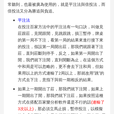
常聽到，也最被廣為使用的，就是平注法與倍投法，而
倍投法又分為勝追與負追。
平注法
在投注百家方法中的平注法有一句口訣，叫做見
莊跟莊，見閒跟閒，見跳跟跳，損三暫停，牌桌
的第一局不下注，看第一局的結果來進行接下來
的投注，假設第一局開出莊，那我們就跟著下注
莊，直到莊斷則停手，反之，如果第一局開出了
閒，我們就下注閒，直到閒斷為止，在這個方式
中和局是可以忽略的，更不會去下注和局，但如
果用以上的方式連輸了2局以上，那就改用"跳"的
方式去下注，意指下與前一期相反的結果。
如果上一期開出了莊，那我們就下注閒，如果上
一期開出了閒，那我們就下注莊，如果按照這種
方式在搭配
百家樂分析軟件
還是不行的話
(連輸了
3次以上)
，那必須立馬止損，暫停投注，以模擬