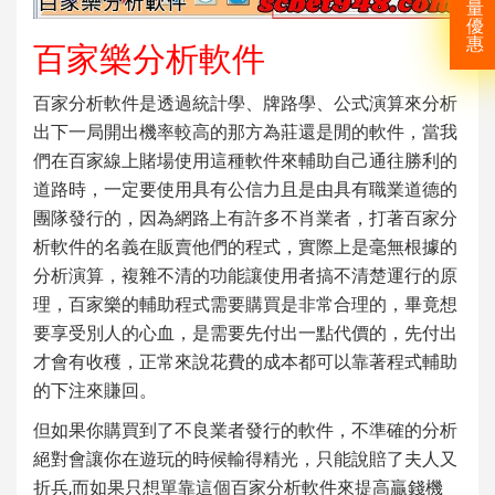
量
優
惠
百家樂分析軟件
百家分析軟件是透過統計學、牌路學、公式演算來分析
出下一局開出機率較高的那方為莊還是閒的軟件，當我
們在百家線上賭場使用這種軟件來輔助自己通往勝利的
道路時，一定要使用具有公信力且是由具有職業道德的
團隊發行的，因為網路上有許多不肖業者，打著百家分
析軟件的名義在販賣他們的程式，實際上是毫無根據的
分析演算，複雜不清的功能讓使用者搞不清楚運行的原
理，百家樂的輔助程式需要購買是非常合理的，畢竟想
要享受別人的心血，是需要先付出一點代價的，先付出
才會有收穫，正常來說花費的成本都可以靠著程式輔助
的下注來賺回。
但如果你購買到了不良業者發行的軟件，不準確的分析
絕對會讓你在遊玩的時候輸得精光，只能說賠了夫人又
折兵,而如果只想單靠這個百家分析軟件來提高贏錢機