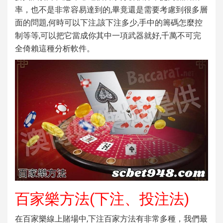
率，也不是非常容易達到的,畢竟還是需要考慮到很多層
面的問題,何時可以下注,該下注多少,手中的籌碼怎麼控
制等等,可以把它當成你其中一項武器就好,千萬不可完
全倚賴這種分析軟件。
百家樂方法(下注、投注法)
在百家樂線上賭場中,下注百家方法有非常多種，我們最