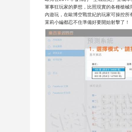
軍事狂玩家的夢想，比照現實的各種槍械
內遊玩，在歐博空戰世紀的玩家可操控所
茉莉小編都忍不住準備好要開始射擊了！