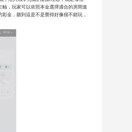
主軸，玩家可以依照本金選擇適合的房間進
的彩金，聽到這是不是覺得好像很不錯玩，