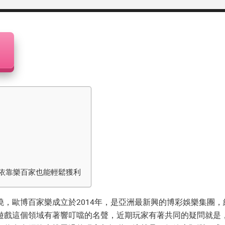
依靠樂百家也能輕鬆獲利
曉，
歐博百家樂
成立於2014年，是亞洲最新興的博彩娛樂集團
遊戲這個領域有著響叮噹的名聲，近期玩家有著共同的疑問就是