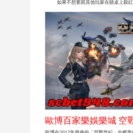
如果不想要跟其他玩家在賭桌上殺紅
歐博百家樂娛樂城 空
歐博在2017年發佈的「空戰世紀」全概