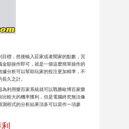
利目標，然後輸入莊家或者閒家的點數，完
議金額操作即可，就是一個這麼簡單操作的
數據分析可以幫助玩家的投注更加精準，不
的長久之計。
認為利用樂百家系統就可以戰勝
歐博百家樂
有比較大的機率獲利，但是電腦終究無法像
預測程式的分析結果頂多可以當作一項參
獲利