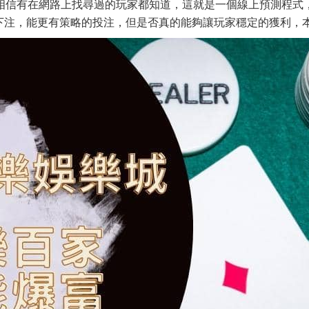
相信有在網路上找尋過的玩家都知道，這就是一個線上預測程式
目下注，能更有策略的投注，但是否真的能夠讓玩家穩定的獲利，