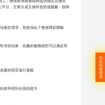
多的員工，難怪歐博娛樂能夠提供穩定且優良
上平台，主要分成五個特色的遊戲廳：競咪
玩家的需求，有效強化了整個博彩體驗
乾等的玩家，此廳的服務絕對可以滿足所
領
取
限
量
喜愛的荷官進行遊戲
優
惠
的效率得到全面的提升