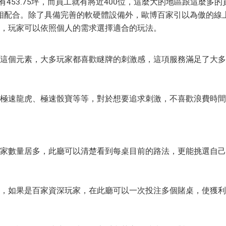
有453.75坪，而員工就有將近400位，這麼大的地區跟這麼
相配合。除了具備完善的軟硬體設備外，歐博百家引以為傲的線
桌，玩家可以依照個人的需求選擇適合的玩法。
這個元素，大多玩家都喜歡瞇牌的刺激感，這項服務滿足了大多
極速龍虎、極速骰寶等等，對於想要追求刺激，不喜歡浪費時間
家數量居多，此廳可以清楚看到每桌目前的路法，更能挑選自己
，如果是百家資深玩家，在此廳可以一次投注多個賭桌，使獲利