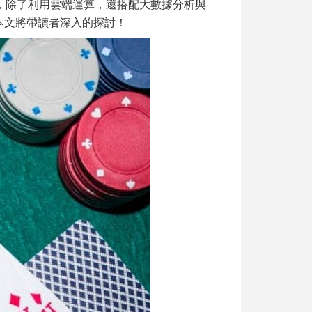
，除了利用雲端運算，還搭配大數據分析與
本文將帶讀者深入的探討！