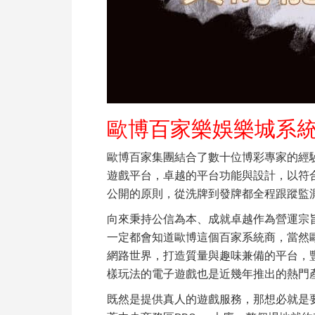
歐博百家樂娛樂城系
歐博百家集團結合了數十位博彩專家的經
遊戲平台，卓越的平台功能與設計，以符
公開的原則，從洗牌到發牌都全程跟蹤監
向來秉持公信為本、成就卓越作為營運宗
一定都會知道歐博這個百家系統商，當然
網路世界，打造質量與趣味兼備的平台，
樣玩法的電子遊戲也是近幾年推出的熱門
既然是提供真人的遊戲服務，那想必就是