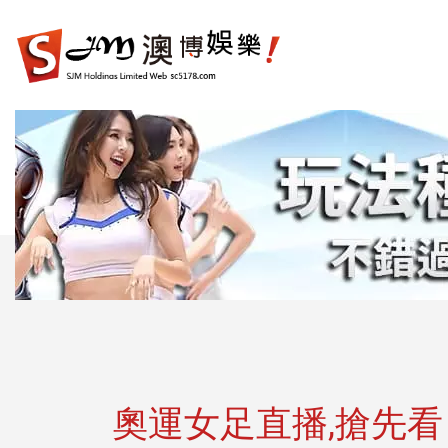
娛
樂
城|
百
家
樂|
運
彩|
天
天
樂|
樂
透
彩
球|
奧運女足直播,搶先
老
虎