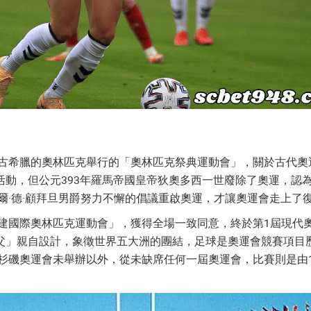
在古希臘的奧林匹克舉行的「奧林匹克祭典運動會」，關於古代
活動，但公元393年羅馬帝國皇帝狄奧多西一世廢除了奧運，認
埃爾·德·顧拜旦男爵努力不懈的倡議重啟奧運，才讓奧運會走上了
重建國際奧林匹克運動會」，獲得全場一致同意，終於第1屆現代奧
」親自設計，象徵世界五大洲的團結，足球是奧運會競賽項目歷
洛杉磯奧運會未舉辦以外，從未缺席任何一屆奧運會，比賽則是由1