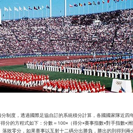
名積分制度，透過國際足協自訂的系統積分計算，各國國家隊近四
得分的方程式如下：分數＝100×（得分×賽事指數×對手指數×
、落敗零分，如果賽事以互射十二碼分出勝負，勝出的則得到兩