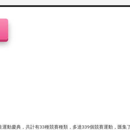
運動慶典，共計有33種競賽種類，多達339個競賽運動，匯集