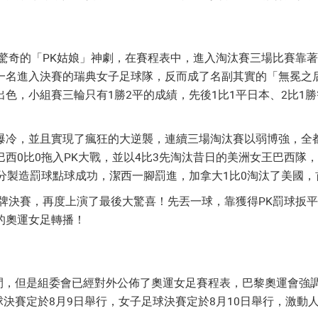
了驚奇的「PK姑娘」神劇，在賽程表中
，
進入淘汰賽三場比賽靠著
一名進入決賽的瑞典女子足球隊，反而成了名副其實的「無冕之
色，小組賽三輪只有1勝2平的成績，先後1比1平日本、2比1勝
爆冷，並且實現了瘋狂的大逆襲，連續三場淘汰賽以弱博強，全都
西0比0拖入PK大戰，並以4比3先淘汰昔日的美洲女王巴西隊
分製造罰球點球成功，潔西一腳罰進，加拿大1比0淘汰了美國
牌決賽，再度上演了最後大驚喜！先丟一球，靠獲得PK罰球扳平
的奧運女足轉播！
時間，但是組委會已經對外公佈了
奧運女足賽程表，
巴黎奧運會強
球決賽定於8月9日舉行，女子足球決賽定於8月10日舉行，激動