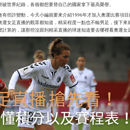
突破世界紀錄，各個都想要替自己的國家拿下最高榮譽。
有些許變動，今天小編就要來介紹1996年才加入奧運比賽項目
奧運女足直播
的觀眾都知道，精采程度一點也不輸男足，接下來
麼計算的，讓那些沒跟到精采直播的球迷知道要去哪裡看
奧運女