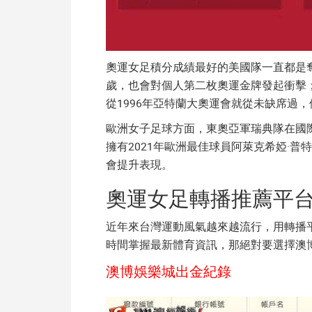
奧運女足積分
成績最好的美國隊一直都是奪
歲，也會對個人第二枚奧運金牌發起衝擊
從1996年亞特蘭大奧運會就從未缺席過
歐洲女子足球方面，東奧亞軍瑞典隊在國
擁有2021年歐洲最佳球員阿萊克希婭·
會提升表現。
奧運女足轉播推薦平
近年來台灣運動風氣越來越流行，用轉播
時間掌握最新體育資訊，那絕對要選擇澳
澳博娛樂城出金紀錄