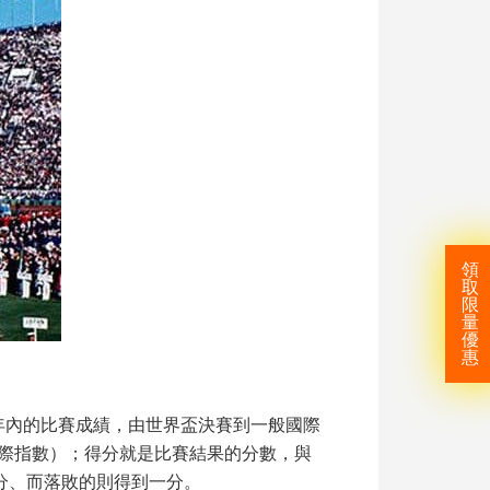
領
取
限
量
優
惠
年內的比賽成績，由世界盃決賽到一般國際
洲際指數）；得分就是比賽結果的分數，與
分、而落敗的則得到一分。