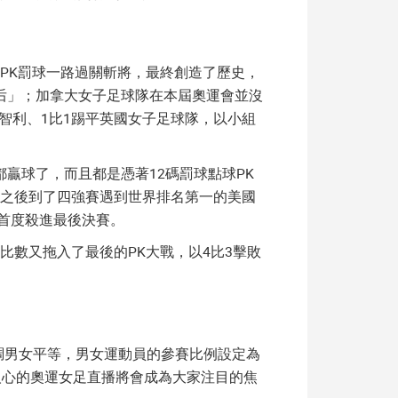
PK罰球一路過關斬將，最終創造了歷史，
后」；加拿大女子足球隊在本屆奧運會並沒
智利、1比1踢平英國女子足球隊，以小組
贏球了，而且都是憑著12碼罰球點球PK
，之後到了四強賽遇到世界排名第一的美國
，首度殺進最後決賽。
比數又拖入了最後的PK大戰，以4比3擊敗
調男女平等，男女運動員的參賽比例設定為
人心的
奧運女足直播
將會成為大家注目的焦