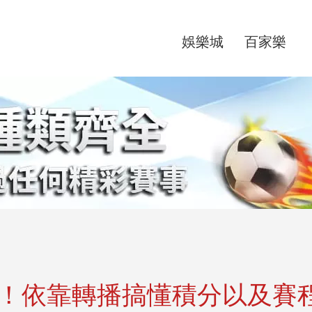
娛樂城
百家樂
看！依靠轉播搞懂積分以及賽