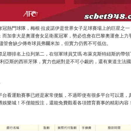
冠熱門球隊，梅根·拉皮諾伊是世界女子足球賽場上的巨星之一，
；而加拿大是奧運會
女足
衛冕冠軍，勢必也會在巴黎奧運會上力
，儘管會缺少傳奇球員弗爾米加，但實力仍舊不可低估。
際足聯排名上位列第二，在領軍球員艾瑪·布萊克斯特紐斯的帶領
普特利亞斯的西班牙隊，實力也絕對是不可小覷的，還有東道主法
台
平台看運動賽事已經是家常便飯，不過即使有很多平台可以選，
博娛樂城！不僅能投注，還能免費觀看各項體育賽事的精彩內容