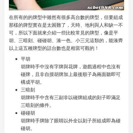
在所有的的牌型中雖然有很多高台數的牌型，但要組成
那樣的牌型實在是太困難了，天時、地利與人和缺一不
可，所以下面就來介紹一些比較常見的牌型，像是平
胡、三暗刻、碰碰胡、湊一色、小三元這類的，能湊齊
以上這五種牌型的話台數也是相當可觀的！
平胡
胡牌時手中沒有字牌與花牌，遊戲過程中也沒有
碰牌，且非自摸胡牌加上最後順子為兩面聽即可
構成平胡。
三暗刻
胡牌時手中含有三副非以碰牌組成的刻子即滿足
三暗刻的條件。
碰碰胡
胡牌時手牌除了眼睛以外全以刻子所組成即為碰
碰胡。