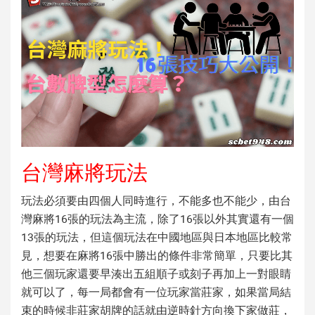
台灣麻將玩法
玩法必須要由四個人同時進行，不能多也不能少，由台
灣麻將16張的玩法為主流，除了16張以外其實還有一個
13張的玩法，但這個玩法在中國地區與日本地區比較常
見，想要在麻將16張中勝出的條件非常簡單，只要比其
他三個玩家還要早湊出五組順子或刻子再加上一對眼睛
就可以了，每一局都會有一位玩家當莊家，如果當局結
束的時候非莊家胡牌的話就由逆時針方向換下家做莊，