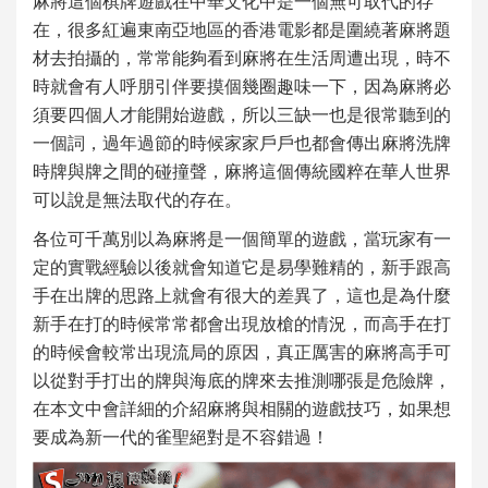
麻將這個棋牌遊戲在中華文化中是一個無可取代的存
在，很多紅遍東南亞地區的香港電影都是圍繞著麻將題
材去拍攝的，常常能夠看到麻將在生活周遭出現，時不
時就會有人呼朋引伴要摸個幾圈趣味一下，因為麻將必
須要四個人才能開始遊戲，所以三缺一也是很常聽到的
一個詞，過年過節的時候家家戶戶也都會傳出麻將洗牌
時牌與牌之間的碰撞聲，麻將這個傳統國粹在華人世界
可以說是無法取代的存在。
各位可千萬別以為麻將是一個簡單的遊戲，當玩家有一
定的實戰經驗以後就會知道它是易學難精的，新手跟高
手在出牌的思路上就會有很大的差異了，這也是為什麼
新手在打的時候常常都會出現放槍的情況，而高手在打
的時候會較常出現流局的原因，真正厲害的麻將高手可
以從對手打出的牌與海底的牌來去推測哪張是危險牌，
在本文中會詳細的介紹麻將與相關的遊戲技巧，如果想
要成為新一代的雀聖絕對是不容錯過！