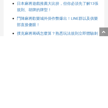
日本麻將遊戲推薦大比拚，但你必須先了解13張
規則、胡牌的牌型！
鬥陣麻將歡樂城外掛作弊爆出！LINE群以及俱樂
部直接傻眼！
返
撲克麻將籌碼怎麼算？熟悉玩法規則立即體驗刺
回
激感受！
頁
如何協助家人戒賭？台灣門診中心的方法是有用
面
的嗎？
頂
端
線上麻將博弈平台推薦懶人包！胡牌規則及玩法
你知道了嗎？
線上博弈推薦換現金非它莫屬！dcard真人遊戲排
名懶人包！
線上老虎機技巧最強破解指南，輕鬆擁有老虎印
鈔機!
遊玩線上賭博遊戲有罪嗎？可以換現金的博弈遊