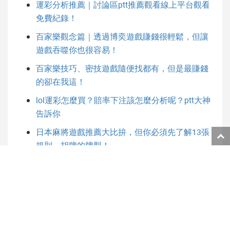
運彩分析推薦｜討論區ptt推薦觀看線上平台觀看
免費紀錄！
百家樂觀念篇｜透過博奕遊戲賺錢很輕鬆，但讓
遊戲吞噬你也很容易！
百家樂技巧、密技遊戲隨便找都有，但是最賺錢
的卻在我這！
lol運彩怎麼買？賠率下注該怎麼分析呢？ptt大神
告訴你
日本麻將遊戲推薦大比拚，但你必須先了解13張
返
規則、胡牌的牌型！
回
頁
面
頂
端