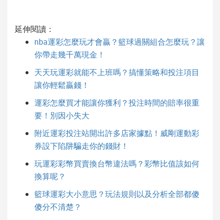
延伸閱讀：
nba運彩怎麼玩才會贏？籃球過關組合怎麼玩？讓
你帶走幾千萬現金！
天天玩運彩就能不上班嗎？搞懂策略和投注項目
讓你輕鬆贏錢！
運彩怎麼買才能讓你獲利？投注時間的賠率很重
要！別因小失大
附近運彩投注站開出許多店家據點！威剛運動彩
券設下陷阱騙走你的錢財！
玩運彩彩幣買賣換台幣違法嗎？彩幣比值該如何
換算呢？
籃球運彩大小意思？玩法規則以及分析全部都傻
傻分不清楚？