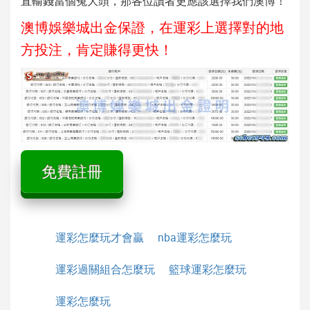
直輸錢當個冤大頭，那各位讀者更應該選擇我們澳博！
澳博娛樂城出金保證，在運彩上選擇對的地
方投注，肯定賺得更快！
免費註冊
運彩怎麼玩才會贏
nba運彩怎麼玩
運彩過關組合怎麼玩
籃球運彩怎麼玩
運彩怎麼玩