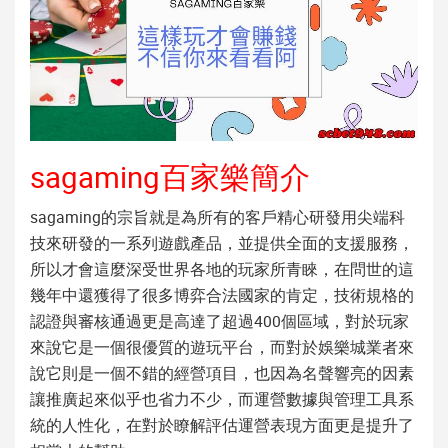
sagaming百家樂簡介
sagaming的宗旨就是為所有的客戶精心研發用尖端科
技來研發的一系列遊戲產品，並提供全面的支援服務，
所以才會這麼深受世界各地的玩家所青睞，在問世的這
幾年中還獲得了很多博弈合法國家的肯定，技術規格的
認證與審核通過更是高達了超過400個區域，對於玩家
來說它是一個很優質的遊玩平台，而對於娛樂城業者來
說它則是一個不錯的經營項目，也因為名聲響亮的因素
讓推廣起來似乎也省力不少，而運營數據與管理工具系
統的人性化，在對於瞭解評估運營表現方面更是提升了