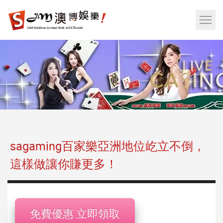
娛
樂
網
城|
站
百
選
家
單
樂|
按
運
鈕
彩|
天
天
樂|
sagaming百家樂亞洲地位屹立不倒，
樂
這樣做讓你賺更多！
透
彩
球|
老
免費優惠 立即領取
虎