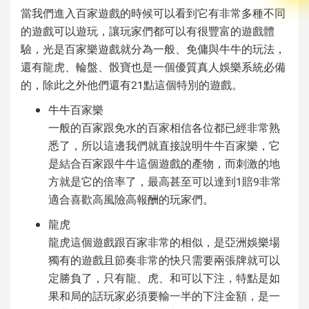
當我們進入百家遊戲的時候可以看到它有非常多種不同
的遊戲可以遊玩，讓玩家們都可以有很豐富的遊戲體
驗，光是
百家樂
遊戲就分為一般、免傭與牛牛的玩法，
還有龍虎、輪盤、骰寶也是一個優質真人娛樂系統必備
的，除此之外他們還有21點這個特別的遊戲。
牛牛百家樂
一般的百家跟免水的百家相信各位都已經非常熟
悉了，所以這邊我們就直接說明
牛牛百家樂
，它
是結合百家跟牛牛這個遊戲的產物，而刺激的地
方就是它的倍率了，最高甚至可以達到1賠9非常
適合喜歡高風險高報酬的玩家們。
龍虎
龍虎這個遊戲跟百家非常的相似，是亞洲娛樂場
獨有的遊戲且節奏非常的快只需要兩張牌就可以
定勝負了，只有龍、虎、和可以下注，特點是如
果和局的話玩家必須要輸一半的下注金額，是一