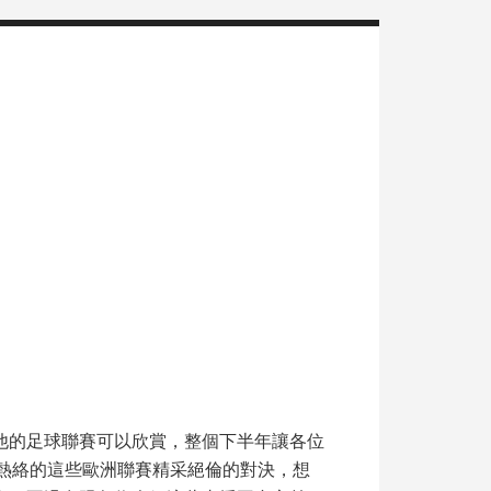
他的足球聯賽可以欣賞，整個下半年讓各位
熱絡的這些歐洲聯賽精采絕倫的對決，想