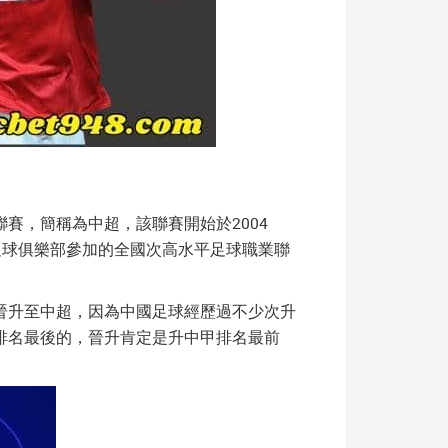
賽，簡稱為中超，該聯賽開始於2004
足球俱樂部參加的全國次高水平足球職業聯
晉升至中超，因為中國足球經歷過不少次升
排名最後的，晉升肯定是升中甲排名最前