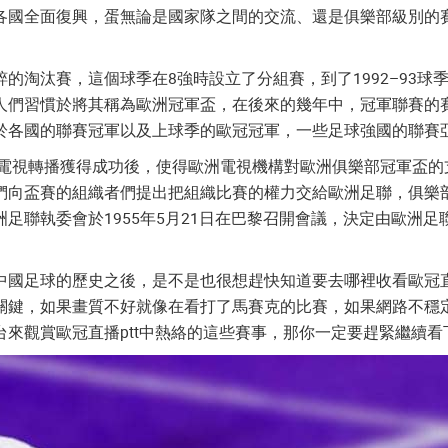
各國全面復興，蛋無論是國家隊之間的交流、還是俱樂部級別的賽
。
純粹的淘汰賽，這個球季在8強時設立了分組賽，到了1992–93
人們習慣於將其稱為歐洲冠軍盃，在後來的幾年中，冠軍聯賽的
於各國的聯賽冠軍以及上球季的歐冠冠軍，一些足球強國的聯賽
行電視轉播獲得成功後，使得歐洲電視機構對歐洲俱樂部冠軍盃
們向盃賽的組織者們提出把組織比賽的權力交給歐洲足聯，俱樂
足聯執委會於1955年5月21日在巴黎召開會議，決定由歐洲足
。
中國足球的歷史之後，是不是也很想趕快知道要去哪裡收看歐冠
關鍵，如果畫質不好就像在看打了馬賽克的比賽，如果網路不穩
來觀賞歐冠直播ptt中熱絡的這些賽事，那你一定要趕緊繼續看