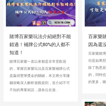
機
賭博百家樂玩法介紹絕對不能
百家樂
錯過！補牌公式80%的人都不
因為還
知道！
百家樂賭博
但是如果想
賭博百家樂一直以來都是非常受歡迎
除了熟悉規
的，掌握百家樂玩法及百家樂補牌公式
的，同時也
是贏得豐厚獎金的關鍵，本文將分享賺
的更多，雖
錢攻略深入解析遊戲規則，並介紹不可
不知的專業術語，讓各位在遊...