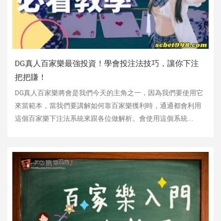
DG真人百家樂最強投資！學會投注法技巧，讓你下注
把把賺！
DG真人百家樂將會是我們今天的主角之一，因為我們要使用它
來當範本，當我們要講解如何靠百家樂獲利時，通通都會利用
這個百家樂下注法系統來跟各位做解析。會使用這個系統...