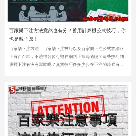
百家樂下注方法竟然也有分？善用計算機公式技巧，你
也是戴子郎！
百家樂下注方法、百家樂下注技巧以及百家樂下注公式在網路
上有百百款，不曉得各位可曾在網路上搜尋過呢？這些技巧到
底對下注有沒有幫助呢？其實技巧多多少少在下注的時候有...