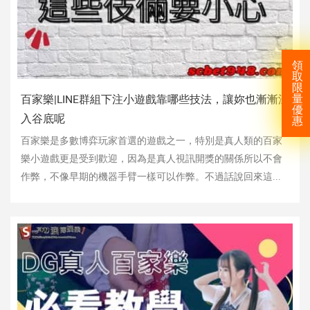
領
取
限
百家樂|LINE群組下注小遊戲靠哪些技法，讓妳也漸漸深
量
優
入谷底呢
惠
百家樂是多數博弈玩家首選的遊戲之一，特別是真人類的百家
樂小遊戲更是受到歡迎，因為是真人視訊開獎的關係所以不會
作弊，不像早期的機器手臂一樣可以作弊。不過話說回來這...