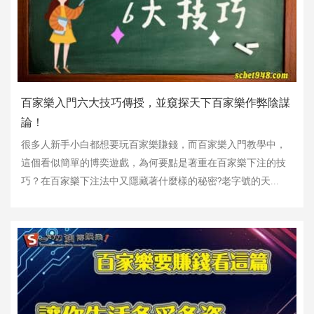
百家樂入門六大技巧傳授，並窺探天下百家樂作弊陰謀
論！
很多人新手小白都想要玩百家樂賺錢，而百家樂入門教學中，
這個看似簡單的博奕遊戲，為何要點是著重在百家樂下注的技
巧？在百家樂下注法中又隱藏著什麼樣的秘密?老字號的天...