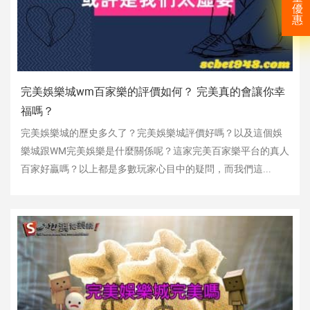
優
惠
完美娛樂城wm百家樂的評價如何？ 完美真的會讓你幸
福嗎？
完美娛樂城的歷史多久了？完美娛樂城評價好嗎？以及這個娛
樂城跟WM完美娛樂是什麼關係呢？這家完美百家樂平台的真人
百家好贏嗎？以上都是多數玩家心目中的疑問，而我們這...