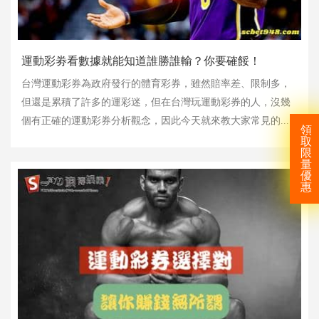
運動彩劵看數據就能知道誰勝誰輸？你要確餒！
台灣運動彩券為政府發行的體育彩券，雖然賠率差、限制多，
但還是累積了許多的運彩迷，但在台灣玩運動彩券的人，沒幾
個有正確的運動彩券分析觀念，因此今天就來教大家常見的...
領
取
限
量
優
惠