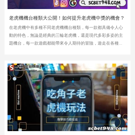
老虎機機台種類大公開！如何提升老虎機中獎的機會？
在老虎機中有多種不同老虎機機台種類，每一款都具備令人心
動的特色，無論是經典的三輪老虎機，還是現代多彩多姿的主
題機台，每一款遊戲都能帶來令人期待的冒險，遊走在各種...