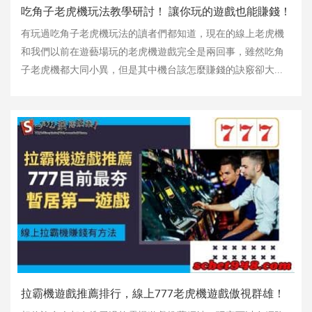
吃角子老虎機玩法教學研討！ 讓你玩的遊戲也能賺錢！
有玩過吃角子老虎機玩法的讀者們都知道，現在的線上老虎機
和我們以前在遊藝場玩的老虎機遊戲完全是兩回事，雖然吃角
子老虎機都大同小異，但是其中機台該怎麼賺錢的訣竅卻大...
拉霸機遊戲推薦排行，線上777老虎機遊戲傲視群雄！