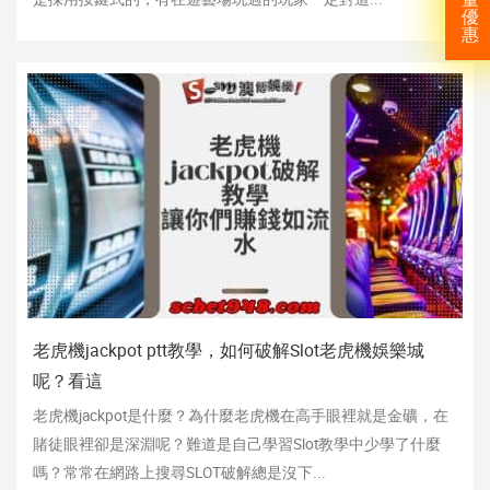
優
惠
老虎機jackpot ptt教學，如何破解Slot老虎機娛樂城
呢？看這
老虎機jackpot是什麼？為什麼老虎機在高手眼裡就是金礦，在
賭徒眼裡卻是深淵呢？難道是自己學習Slot教學中少學了什麼
嗎？常常在網路上搜尋SLOT破解總是沒下...