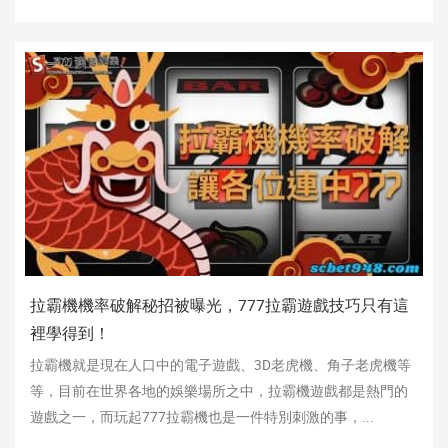
拉霸機機率破解秘招被曝光，777拉霸遊戲技巧只有這
裡學得到！
拉霸機就是現在人口中的電子遊戲、3D老虎機、角子老虎機等
等，目前在世界各地的娛樂場所之中，拉霸機遊戲都是熱門的
遊戲之一，而玩起777拉霸機也是一件特別刺激的事，...