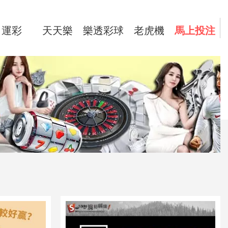
運彩
天天樂
樂透彩球
老虎機
馬上投注