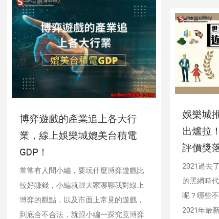
娛樂城推
博弈遊戲的產業追上各大行
出爐拉
業，線上娛樂城媲美台積電
評價獎
GDP！
2021過去
常常有人問小編，要玩什麼博弈遊戲比
的黑網時代
較好賺錢，小編就跟大家聊聊我對線上
呢？哪些不
博弈的觀點，以及市面上常見的遊戲，
2021年
到底合不合法，就跟小編一探究竟博弈