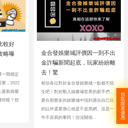
比較好
金合發娛樂城評價因一則不出
攻略曝
金詐騙新聞起底，玩家紛紛離
去！驚
擇一間穩定
要，2022
相信各位對於金合發娛樂城一點都不陌
上最新娛樂
生吧！對於剛入娛樂城世界的新手們，
領
取
哪些呢？想
要在那麼多的娛樂城中找到適合自己玩
限
的以外還要擔心他是不是黑網。這是一
量
優
件不容易的事阿！但沒關係...
惠