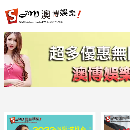
娛
樂
城|
百
家
樂|
運
彩|
天
天
樂|
樂
透
彩
球|
老
虎