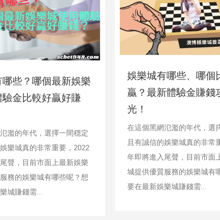
娛樂城有哪些、哪個
有哪些？哪個最新娛樂
贏？最新體驗金賺錢
體驗金比較好贏好賺
光！
在這個黑網氾濫的年代，選
氾濫的年代，選擇一間穩定
且有誠信的娛樂城真的非常重
娛樂城真的非常重要，2022
年即將進入尾聲，目前市面
尾聲，目前市面上最新娛樂
城提供優質服務的娛樂城有
服務的娛樂城有哪些呢？想
要在最新娛樂城賺錢需...
城賺錢需...