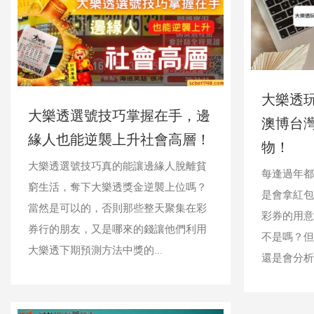
機
大樂透
大樂透選號技巧掌握在手，邊
澳博台
緣人也能逆襲上升社會高層！
物！
大樂透選號技巧真的能讓邊緣人脫離貧
每逢過年都
窮生活，奪下大樂透獎金逆襲上位嗎？
是會拿紅包
當然是可以的，否則那些整天聚集在彩
彩券的用意
券行的朋友，又是哪來的錢讓他們利用
不是嗎？但
大樂透下期預測方法中獎的...
還是會分析