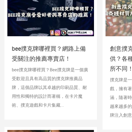
機
bee撲克牌哪裡買？網路上備
創意撲
受關注的推薦專賣店！
供？各
所不同
bee撲克牌哪裡買？Bee撲克牌是一個廣
受歡迎且具有高品質的撲克牌推薦品
撲克牌是一
牌，這個品牌以其卓越的印刷品質、耐
戲，擁有著
用性和獨特的設計而著稱，在卡片魔
涵，隨著時
術、撲克遊戲和卡片集藏...
越來越多的
牌注入創意