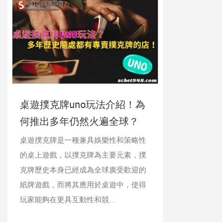
桌遊撲克牌uno玩法介紹！為
何推出多年仍然火遍全球？
桌遊撲克牌是一種兼具娛樂性和策略性
的桌上遊戲，以撲克牌為主要元素，撲
克牌歷史本身已經成為全球廣受歡迎的
紙牌遊戲，而將其應用於桌遊中，使得
玩家能夠在更具互動性和競...