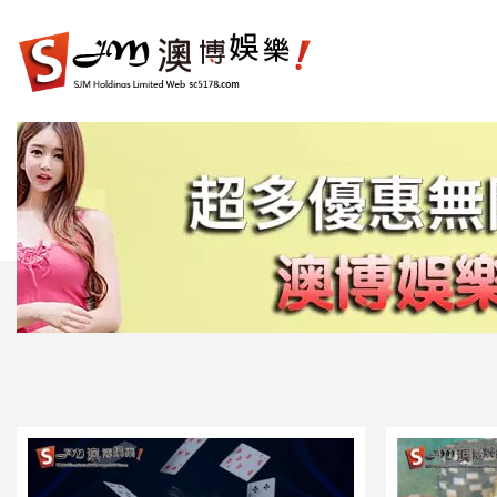
娛
樂
城|
百
家
樂|
運
彩|
天
天
樂|
樂
透
彩
球|
老
虎