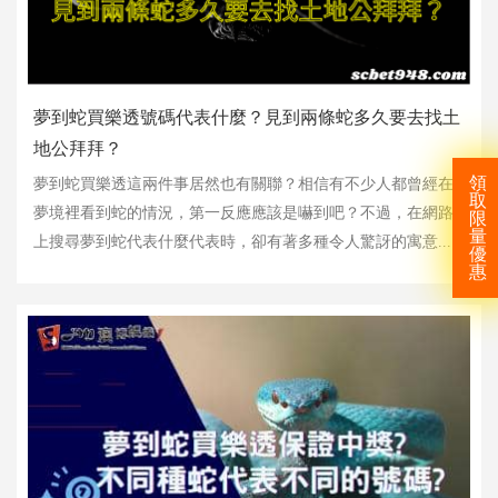
機
夢到蛇買樂透號碼代表什麼？見到兩條蛇多久要去找土
地公拜拜？
領
夢到蛇買樂透這兩件事居然也有關聯？相信有不少人都曾經在
取
夢境裡看到蛇的情況，第一反應應該是嚇到吧？不過，在網路
限
量
上搜尋夢到蛇代表什麼代表時，卻有著多種令人驚訝的寓意...
優
惠