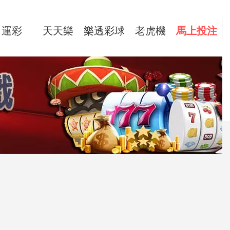
運彩
天天樂
樂透彩球
老虎機
馬上投注