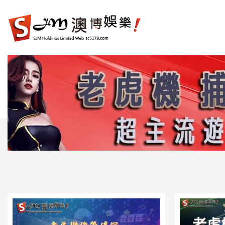
娛
樂
城|
百
家
樂|
運
彩|
天
天
樂|
樂
透
彩
球|
老
虎