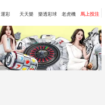
運彩
天天樂
樂透彩球
老虎機
馬上投注