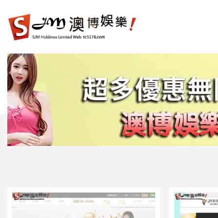
娛
樂
城|
百
家
樂|
運
彩|
天
天
樂|
樂
透
彩
球|
老
虎