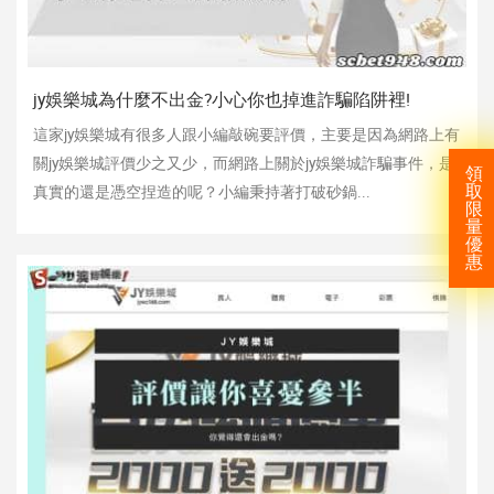
機
jy娛樂城為什麼不出金?小心你也掉進詐騙陷阱裡!
這家jy娛樂城有很多人跟小編敲碗要評價，主要是因為網路上有
關jy娛樂城評價少之又少，而網路上關於jy娛樂城詐騙事件，是
領
取
真實的還是憑空捏造的呢？小編秉持著打破砂鍋...
限
量
優
惠