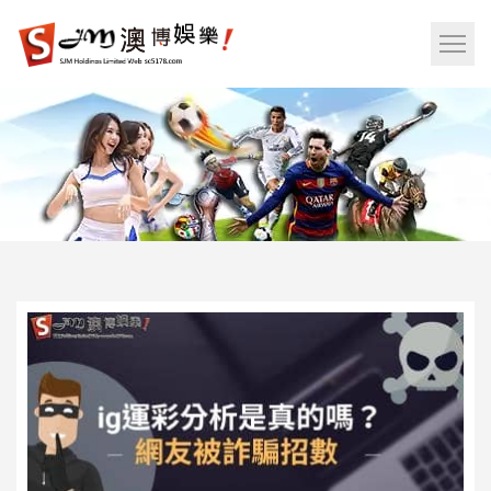
娛
樂
網
城|
站
百
選
家
單
樂|
按
運
鈕
彩|
天
天
樂|
樂
透
彩
球|
老
虎