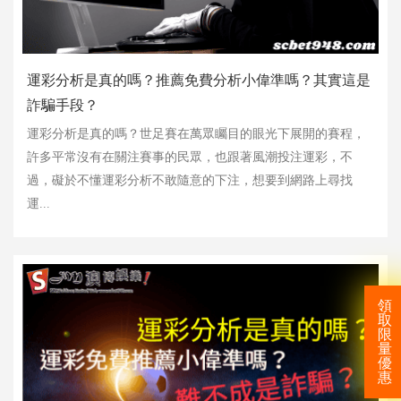
運彩分析是真的嗎？推薦免費分析小偉準嗎？其實這是
詐騙手段？
運彩分析是真的嗎？世足賽在萬眾矚目的眼光下展開的賽程，
許多平常沒有在關注賽事的民眾，也跟著風潮投注運彩，不
過，礙於不懂運彩分析不敢隨意的下注，想要到網路上尋找
運...
領
取
限
量
優
惠