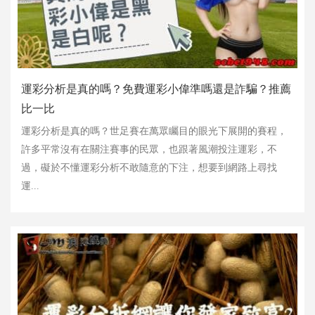
運彩分析是真的嗎？免費運彩小偉準嗎還是詐騙？推薦
比一比
運彩分析是真的嗎？世足賽在萬眾矚目的眼光下展開的賽程，
許多平常沒有在關注賽事的民眾，也跟著風潮投注運彩，不
過，礙於不懂運彩分析不敢隨意的下注，想要到網路上尋找
運...