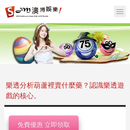
娛
樂
網
城|
站
百
選
家
單
樂|
按
運
鈕
彩|
天
天
樂|
樂透分析葫蘆裡賣什麼藥？認識樂透遊
樂
戲的核心。
透
彩
球|
老
免費優惠 立即領取
虎