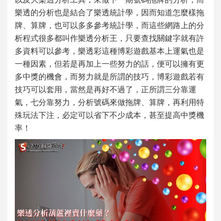
樂透的分析也是結合了
樂透統計學，
因而知道怎麼樣拖
牌、算牌，也可以多多參考統計學，而這些網路上的分
析程式很多都叫作
樂透分析王
，只要查找關鍵字就有許
多資料可以參考，樂透彩這種博彩遊戲基本上運氣也是
一種因素，但若是再加上一些努力的話，便可以擁有更
多中獎的機會，而努力就是所謂的技巧，博彩遊戲若有
技巧可以套用，當然是再好不過了，正所謂三分靠運
氣，七分靠努力，分析號碼來做拖牌、算牌，再利用特
殊玩法下注，必定可以省下不少成本，甚至提高中獎機
率！