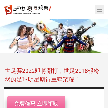
娛
樂
網
城|
站
百
選
家
單
樂|
按
運
鈕
彩|
天
天
樂|
世足賽2022即將開打，世足2018報冷
樂
盤的足球明星期待重奪榮耀！
透
彩
球|
老
免費優惠 立即領取
虎