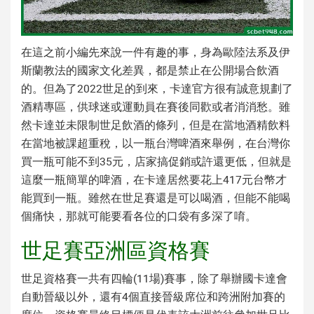
在這之前小編先來說一件有趣的事，身為歐陸法系及伊
斯蘭教法的國家文化差異，都是禁止在公開場合飲酒
的。但為了2022世足的到來，卡達官方很有誠意規劃了
酒精專區，供球迷或運動員在賽後同歡或者消消愁。雖
然卡達並未限制世足飲酒的條列，但是在當地酒精飲料
在當地被課超重稅，以一瓶台灣啤酒來舉例，在台灣你
買一瓶可能不到35元，店家搞促銷或許還更低，但就是
這麼一瓶簡單的啤酒，在卡達居然要花上417元台幣才
能買到一瓶。雖然在世足賽還是可以喝酒，但能不能喝
個痛快，那就可能要看各位的口袋有多深了唷。
世足賽亞洲區資格賽
世足資格賽一共有四輪(11場)賽事，除了舉辦國卡達會
自動晉級以外，還有4個直接晉級席位和跨洲附加賽的