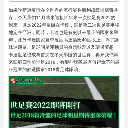
如果說新冠疫情在全世界的流行能夠順利趨緩與病毒共
存，今天我們11月將來迎接四年來一次
世足賽2022
的
到來，
世足2022
年舉辦在卡達，這是第二次世足賽事場
地定在亞洲，同時，卡達也是有史以來最小的國家來舉
辦，此外卡達國家夏季溫度高達攝氏40度以上，為了讓
球迷觀眾、
足球明星
運動員的身體狀況以及環保著想，
卡達世足也成為首次在冬天舉辦的世足賽，再來我們再
來回顧四年前
世足2018
，有哪些球隊最有值得拿下的最
終冠軍的候選國家
2018世足
球隊唷。