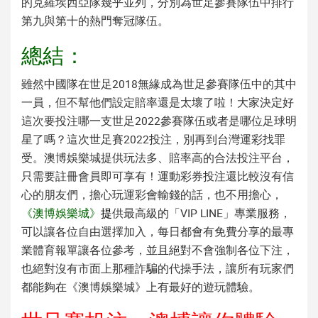
的克羅埃西亞隊幾乎並列，分別為世足參賽隊伍中排行
第九與第十的熱門奪冠隊伍。
總結：
雖然中國隊在
世足2018
無緣成為世足參賽隊伍中的其中
一員，但不幫他們設定賠率還是太壞了啦！大家決定好
這次要投注哪一支
世足2022
參賽隊伍或者是哪位
足球明
星
了嗎？這次
世足賽2022
投注，別再到台灣運彩找罪
受。澳博娛樂城提供玩法多、賠率高的合法投注平台，
只需要註冊會員即可享有！運動彩券投注還比較沒有信
心的朋友們，擔心玩運彩會輸錢的話，也不用擔心，
《澳博娛樂城》
提
供最高級的「VIP LINE」專業服務，
可以讓各位自由選擇加入，每日都會有免費分享的最專
業體育報單讓各位參考，並且絕對不會強制各位下注，
也絕對沒有市面上那種詐騙的代操手法，讓所有玩家們
都能夠在《澳博娛樂城》上有最好的遊玩體驗。