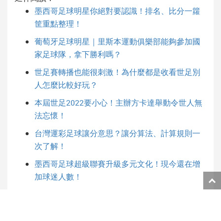
墨西哥足球明星你絕對要認識！排名、比分一籮
筐重點整理！
葡萄牙足球明星｜里斯本運動俱樂部能夠參加國
家足球隊，拿下勝利嗎？
世足賽轉播也能很刺激！為什麼都是收看世足別
人怎麼比較好玩？
本屆世足2022要小心！主辦方卡達舉動令世人無
法忘懷！
台灣運彩足球讓分意思？讓分算法、計算規則一
次了解！
墨西哥足球超級聯賽升級多元文化！現今還在增
加球迷人數！
返
回
丹麥足球超級聯賽以及甲級聯賽不同之處！丹足
頁
教練為台灣的奉獻之路！
面