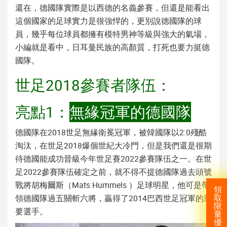
還在，德國隊實際是以西德的名義參賽，但還是能看出
這個國家的足球實力是很強悍的，更別說德國隊的球
員，幾乎每位球員都擁有模特男神等級與強大的氣場，
小編就是看中，日耳曼民族的高顏質，打死也要力挺德
國隊。
世足2018參賽者隊伍：
亮點1
：
無緣冠軍的德國隊
德國隊在2018世足無緣衛冕冠軍，被韓國隊以2:0殘酷
淘汰，在世足2018爆個世紀大冷門，但是我們還是很期
待德國能成功晉級今年世足賽2022參賽隊伍之一。在世
足2022參賽隊伍確定之前，就不得不提德國隊過去頭號
戰將胡梅爾斯（Mats Hummels ）足球明星，他可是帶
領
領德國隊過五關斬六將，贏得了2014巴西世足冠軍的重
取
限
要選手。
量
優