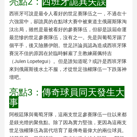
亮點2：
西班牙詭異失誤
西班牙可說是最令人看好的世足賽隊伍之一，不過在十
六強當中，卻詭異的在點球大賽中被東道主俄羅斯隊淘
汰出局，雖然是最被看好的參賽隊伍，但卻是該屆命運
最悲慘的世足參賽隊伍，沒有之一。先是與葡萄牙踢了
個平手，後又險勝伊朗。世足評論員認為造成西班牙隊
賽況不佳的原因在於臨時解雇了主教練羅佩特吉
（Julen Lopetegui）。但是誰知道呢？或許是西班牙隊
來到俄羅斯後水土不服，才從世足強權隊伍一下跌落神
壇吧。
亮點3：
傳奇球員同天發生大
事
阿根廷隊與葡萄牙隊，這兩支世足參賽隊伍一往以來都
是鎂光燈的聚焦點。除了因為實力堅強，更因為這兩支
世足強權隊伍為當代培育了最傳奇最偉大的兩位球員。