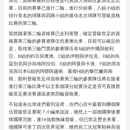
席位，資格賽最終目標便是代表該大洲前往參加世足比
賽，目前的賽事已進行二輪，進行分組賽，八組小組的
排行首名的球隊與四隊小組的最佳名次球隊可晉級資格
比賽的第三輪。
當然隨著第二輪資格賽已走到尾聲，確定晉級世足的資
格賽第三輪的參賽者隊伍也逐漸出來，目前可以確定的
是，取得第三輪門票的參賽隊伍有A組的中國與敘利
亞、B組的約旦與澳洲、C組的伊朗與伊拉克、D組的烏
茲別克與沙烏地阿拉伯、E組的阿曼與卡達、F組的塔吉
克與日本G組的阿聯與越南、最後H組的黎巴嫩與南
韓。順利晉級世足得資格賽第三輪的嵾賽隊伍將在接著
進行第三輪比賽中以主客循環分組賽決定是否可直接晉
級世足賽決賽週或者第四輪資格賽。
不知道各位球迷們看到這裡，你們心目中最看到哪個隊
伍晉級世足賽呢？小編來說說，雖然上一屆德國隊慘遭
韓國隊完敗，連16強都無緣晉級，但已世足歷史來看，
德國隊可拿了四次世界冠軍，雖然前三次冠軍柏林高強