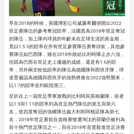
早在2018的時候，英國博彩公司威廉希爾便開出2022
世足賽隊伍的參考奪冠賠率，法國貴為2018年世足奪冠
的隊伍，加上隊內球員的年齡未在足球生涯的黃金期，
竟以1:5.5的賠率在所有世足參賽隊伍勇奪頭銜，其他參
賽隊伍如巴西隊，雖在2018年敗給比利時隊止步八強，
但因為巴西在世足史上優越的成績，還是有1:6的賠
率，另外兩支較低賠率的隊伍為德國隊和西班牙隊，球
迷普遍認為德國與西班牙的強勢將會在2022強勢襲來，
以1:7的賠率並列歐陸第三。
至於在上一屆世足季軍激戰的比利時與英格蘭隊，前者
以1:9與1:11的賠率列為世足熱門隊伍的第五與第六
名，曾四度奪冠的強權隊伍義大利和阿根廷隊為第七
名，2018年世足賽前在資格賽慘遭淘汰的荷蘭仍被列為
前十熱門世足隊伍之一，與在2018年首度殺進世足決賽