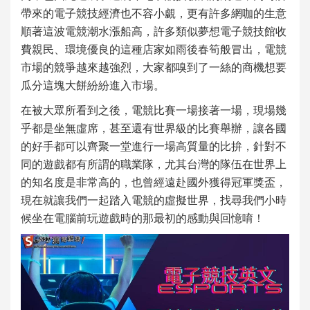
帶來的
電子競技經濟
也不容小覷，更有許多網咖的生意
順著這波電競潮水漲船高，許多類似
夢想電子競技館收
費
親民、環境優良的這種店家如雨後春筍般冒出，電競
市場的競爭越來越強烈，大家都嗅到了一絲的商機想要
瓜分這塊大餅紛紛進入市場。
在被大眾所看到之後，電競比賽一場接著一場，現場幾
乎都是坐無虛席，甚至還有世界級的比賽舉辦，讓各國
的好手都可以齊聚一堂進行一場高質量的比拚，針對不
同的遊戲都有所謂的職業隊，尤其台灣的隊伍在世界上
的知名度是非常高的，也曾經遠赴國外獲得冠軍獎盃，
現在就讓我們一起踏入電競的虛擬世界，找尋我們小時
候坐在電腦前玩遊戲時的那最初的感動與回憶唷！