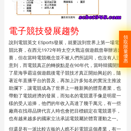
電子競技發展趨勢
領
說到電競英文 ESports發展，就要說到世界上第一場電
取
限
競比賽，在西元1972年時太空大戰這個遊戲曾舉辦過比
量
優
賽，但在當時電競概念並不被人們所認同，也沒有人注
惠
意到，而電競真正的轉捩點是在90年代，當時韓國開辦
了星海爭霸這個遊戲後電子競技才真正開始興起的，隨
著近年直播平台的普及，再加上許多知名的實況主推波
助瀾下，讓電競成為了世界上一種新興的體育產業，也
帶動了電競經濟的發展，而知名的電競選手像是明星一
樣的受人追捧，他們的年收入高達了幾千萬元，有一些
廠商在找尋品牌代言人時也會把目標鎖定在電競選手，
也有越來越多的國家立法承認電競屬於體育運動之一。
但還是有一派比較古板的人瞧不起電競這個產業，有一