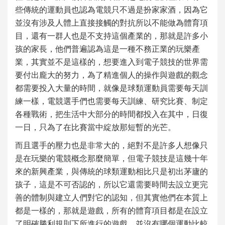
些傳統的運動員也認為電競只不過是扮家家酒，因為它
並沒有涉及人體上直接接觸的對抗所以不能做為體育項
目，還有一群人也是不支持這個產業的，那就是許多小
孩的家長，他們普遍認為這是一種不務正業的玩樂產
業，其實並不是這樣的，想要進入到電子競技的世界需
要付出龐大的努力，為了精進個人的操作與遊戲的觀念
都需要投入大量的時間，就像是球類運動員需要每天訓
練一樣，電競選手們也需要每天訓練、研究比賽、制定
各種戰術，把生活中大部分的時間都投入在其中，日復
一日，只為了在比賽當中綻放那短暫的光芒。
而且選手的壓力也是非常大的，絕對不是許多人想像只
是在玩樂的電競概念那麼簡單，但電子競技是這幾十年
來的新興產業，與傳統的球類運動相比只是初出茅廬的
孩子，這是不可否認的，所以它還需要時間去設立更完
善的體制與建立人們對它的認知，但其實他們在本質上
都是一樣的，那就是遊戲，所有的體育項目都是在設立
了明確勝利規則下所進行的遊戲，並沒有哪個運動比較