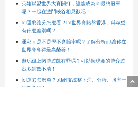
英雄聯盟世界大賽開打，誰能成為lol最終冠軍
呢？一起在激鬥峽谷相見歡吧！
lol運彩讓分怎麼看？lol世界賽賭盤香港、與歐盤
有什麼差別嗎？
運彩lol是不是學不會賠率呢？了解分析ptt讓你在
世界賽奪得最高榮譽！
遊玩線上賭博遊戲有罪嗎？可以換現金的博弈遊
戲多到數不清！
返
lol運彩怎麼買？ptt網友統整下注、分析、賠率一
回
次教會你！
頁
電子競技與產業你一定要知道！他不再是消遣遊
面
戲而是能賺錢！
頂
電子競技｜比賽作弊被抓包超丟臉，作弊事件出
端
自台灣選手？
皇冠娛樂城K36百家樂竟發生這種事？難道該間詐