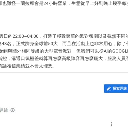
麵也難怪一蘭拉麵會是24小時營業，生意從早上好到晚上幾乎每
三~週日的22:00~04:00，打造了極致奢華的派對氛圍以及截
全球百大第48名，正式躋身全球前50大，而且在活動上也非常用心，
受到與國外相同等級的大型電音派對，但我們可以從AI的GOOG
指控，溝通口氣極差就算再怎麼高級陣容再怎麼龐大，服務人員
的話相信業績並不會太理想。