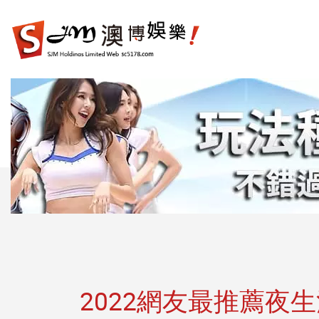
娛
樂
城|
百
家
樂|
運
彩|
天
天
樂|
樂
透
彩
球|
2022網友最推薦夜生活
老
虎