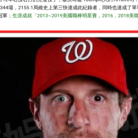
需344場，2155.1局維史上第三快達成此紀錄者，同時也達成了
冠軍；
生涯成就「2013~2019美國職棒明星賽，2016，2018美