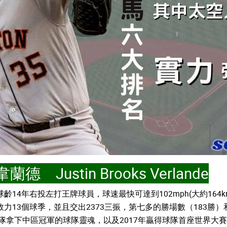
Justin Brooks Verlande
14年右投左打王牌球員，球速最快可達到102mph(大約164
13個球季，並且交出2373三振，第七多的勝場數（183勝）和
空隊拿下中區冠軍的球隊靈魂，以及2017年贏得球隊首座世界大