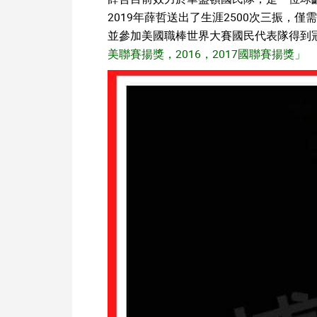
2019年薛哲送出了生涯2500次三振，僅
並參加美國職棒世界大賽國民代表隊得到
美聯賽揚獎，2016，2017國聯賽揚獎」