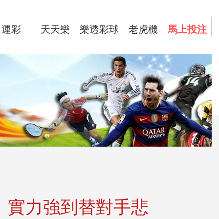
運彩
天天樂
樂透彩球
老虎機
馬上投注
德」實力強到替對手悲