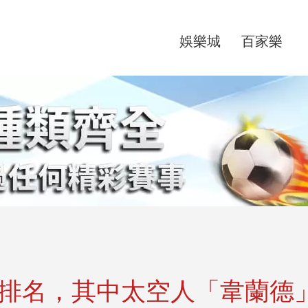
娛樂城
百家樂
六大排名，其中太空人「韋蘭