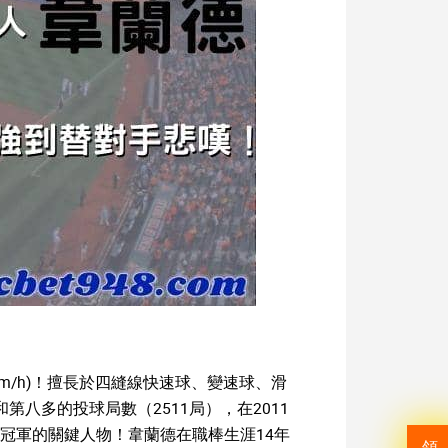
km/h)！擅長於四縫線快速球、變速球、滑
第八多的投球局數（2511局），在2011
賽冠軍的關鍵人物！韋蘭德在職棒生涯14年
領