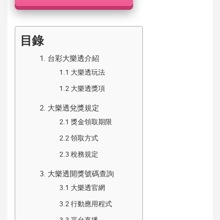
機
目錄
1.
台彩大樂透介紹
1.1
大樂透玩法
1.2
大樂透獎項
2.
大樂透兌獎規定
2.1
獎金領取期限
2.2
領取方式
2.3
稅務規定
3.
大樂透開獎號碼查詢
3.1
大樂透官網
3.2
行動應用程式
3.3
平台直播