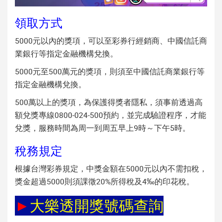
領取方式
5000元以內的獎項，可以至彩券行經銷商、中國信託商
業銀行等指定金融機構兌換。
5000元至500萬元的獎項，則須至中國信託商業銀行等
指定金融機構兌換。
500萬以上的獎項，為保護得獎者隱私，須事前透過高
額兌獎專線0800-024-500預約，並完成驗證程序，才能
兌獎，服務時間為周一到周五早上9時～下午5時。
稅務規定
根據台灣彩券規定，中獎金額在5000元以內不需扣稅，
獎金超過5000則須課徵20%所得稅及4‰的印花稅。
►
大樂透開獎號碼查詢