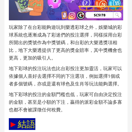
玩家除了在台彩能夠遊玩到樂透彩球之外，娛樂城的彩
球系統也逐漸成為了彩迷們的投注選擇，同樣採用台彩
所開出的獎號作為中獎號碼，和台彩的
大樂透獎項
相
比，地下大樂透提供了更高的獎金賠率，其中獎機會也
更高，更加的吸引人。
地下彩球的投注玩法也比台彩投注更加靈活，玩家可以
依據個人喜好去選擇不同的下注選項，例如選擇1個或
者多個號碼，亦或是還有球色及生肖等玩法能夠選擇。
地下彩球的投注的金額門檻也低，玩家可自由決定投注
的金額，甚至是小額的下注，贏得的派彩金額不論多寡
也都不會被課徵任何稅費。
►
結語