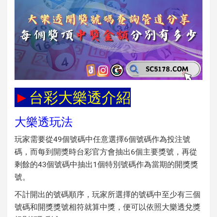
►
台彩大樂透介紹
大樂透玩法
玩家需要從49個號碼中任意選擇6個號碼作為投注號
碼，而每到開獎時台彩官方會抽出6個主要獎號，再從
剩餘的43個號碼中抽出1個特別號碼作為當期的開獎獎
號。
不計開出的號碼順序，玩家所選擇的號碼中至少有三個
號碼和開獎獎號相符就算中獎，便可以依照
大樂透兌獎