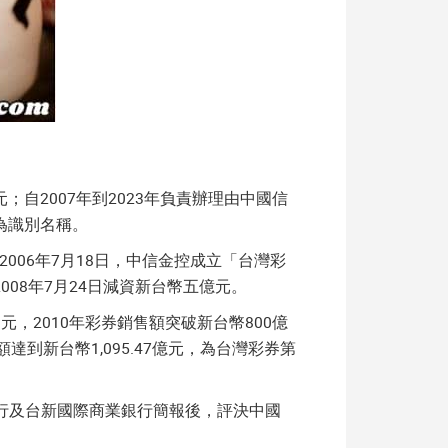
2007年到2023年負責辦理由中國信
為識別名稱。
2006年7月18日，中信金控成立「台灣彩
08年7月24日減資新台幣五億元。
元，2010年彩券銷售額突破新台幣800億
達到新台幣1,095.47億元，為台灣彩券第
銀行及台新國際商業銀行簡報後，評決中國