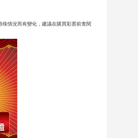
特殊情況而有變化，建議在購買彩票前查閱