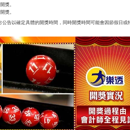
行開獎。
行開獎。
方公告以確定具體的開獎時間，同時開獎時間可能會因節假日或