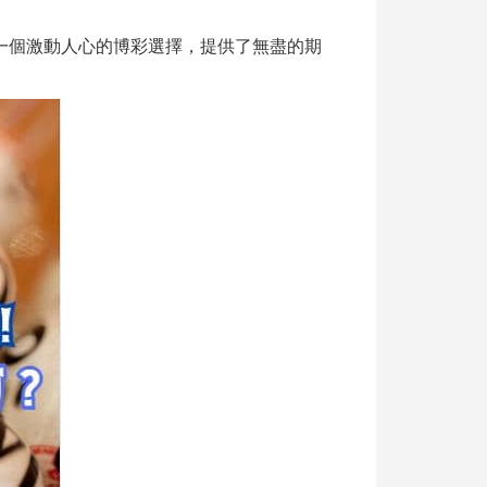
一個激動人心的博彩選擇，提供了無盡的期