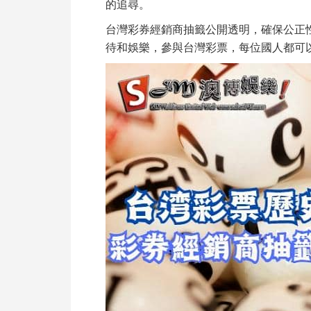
的追尋。
台灣彩券經銷商抽籤公開透明，確保公正
待和娛樂，參與台灣彩票，每位國人都可