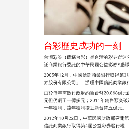
台彩歷史成功的一刻
台灣彩券（簡稱台彩）是台灣的彩券營運公
託商業銀行委託的中華民國公益彩券相關
2005年12月，中國信託商業銀行取得第3
券股份有限公司」，辦理中國信託商業銀行
由於每年需繳付政府約新台幣20.868億元
元但仍虧了一億多元；2011年銷售額突破新
一年獲利，該年獲利接近新台幣五億元。
2012年10月22日，中華民國財政部
信託商業銀行取得第4屆公益彩券發行權，使