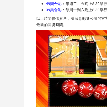
49樂合彩
：每週二、五晚上8:30舉
39樂合彩
：每周一到六晚上8:30舉
以上時間僅供參考，請留意彩券公司的官
最新的開獎時間。