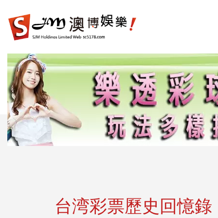
娛
樂
城|
百
家
樂|
運
彩|
天
天
樂|
樂
透
彩
球|
台湾彩票歷史回憶錄
老
虎