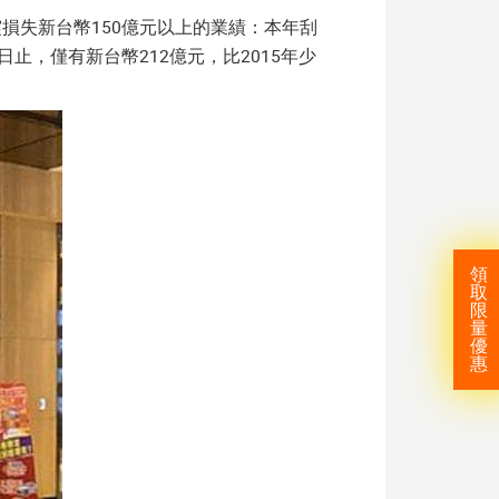
震損失新台幣150億元以上的業績：本年刮
日止，僅有新台幣212億元，比2015年少
領
取
限
量
優
惠