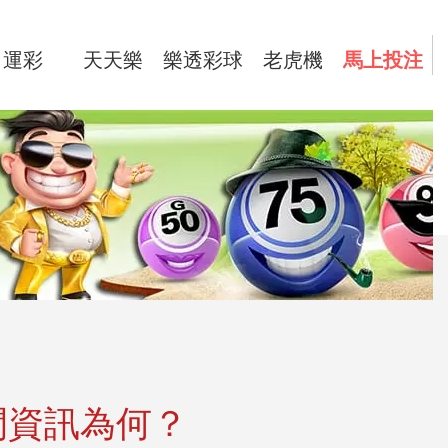
運彩
天天樂
樂透彩球
老虎機
馬上投注
間資訊為何？