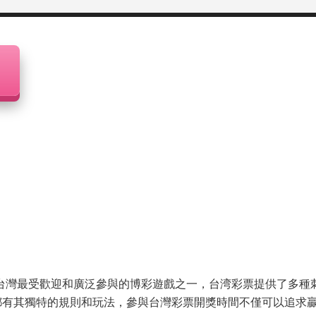
台灣最受歡迎和廣泛參與的博彩遊戲之一，台湾彩票提供了多種
戲都有其獨特的規則和玩法，參與台灣彩票開獎時間不僅可以追求