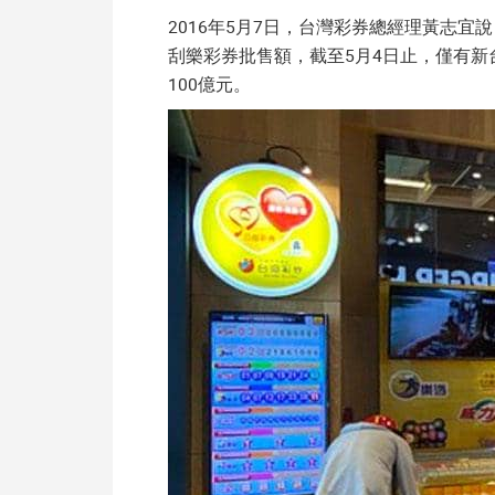
2016年5月7日，台灣彩券總經理黃志宜
刮樂彩券批售額，截至5月4日止，僅有新台幣
100億元。