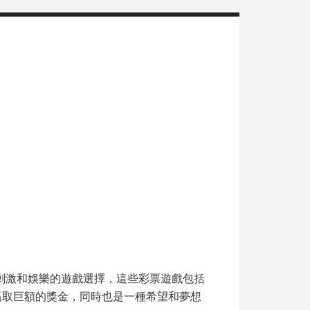
刺激和娛樂的遊戲選擇，這些彩票遊戲包括
贏取巨額的獎金，同時也是一種希望和夢想