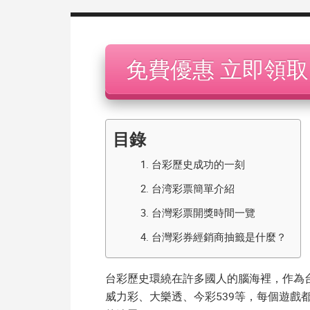
機
免費優惠 立即領取
目錄
1.
台彩歷史成功的一刻
2.
台湾彩票簡單介紹
3.
台灣彩票開獎時間一覽
4.
台灣彩券經銷商抽籤是什麼？
台彩歷史環繞在許多國人的腦海裡，作為
威力彩、大樂透、今彩539等，每個遊