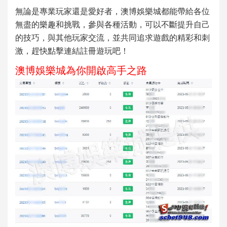
無論是專業玩家還是愛好者，
澳博娛樂城
都能帶給各位
無盡的樂趣和挑戰，參與各種活動，可以不斷提升自己
的技巧，與其他玩家交流，並共同追求遊戲的精彩和刺
激，趕快點擊連結註冊遊玩吧！
澳博娛樂城為你開啟高手之路