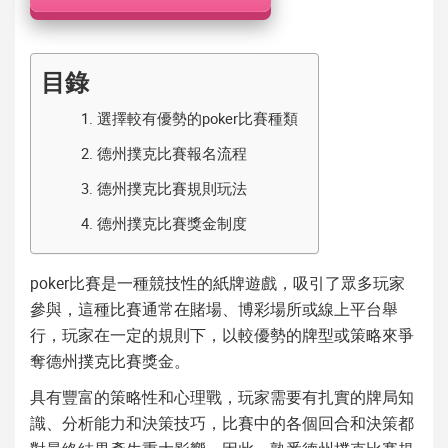
機
目錄
1.
選擇較有優勢的poker比賽種類
2.
德州撲克比賽報名流程
3.
德州撲克比賽規則玩法
4.
德州撲克比賽獎金制度
poker比賽是一種競技性的紙牌遊戲，吸引了眾多玩家
參與，這種比賽通常在賭場、博彩場所或線上平台舉
行，玩家在一定的規則下，以較優勢的牌型或策略來爭
奪德州撲克比賽獎金。
具有豐富的策略性和心理戰，玩家需要有扎實的牌局知
識、分析能力和決策技巧，比賽中的各個回合和決策都