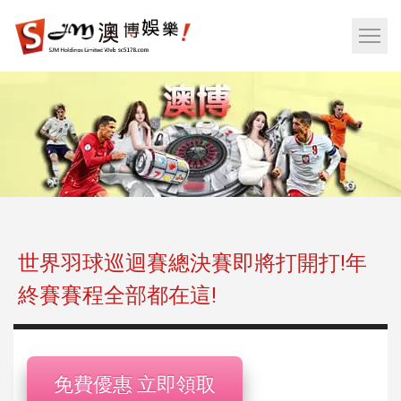
娛
樂
網
城|
站
百
選
家
單
樂|
按
運
鈕
彩|
天
天
樂|
世界羽球巡迴賽總決賽即將打開打!年
樂
終賽賽程全部都在這!
透
彩
球|
老
免費優惠 立即領取
虎