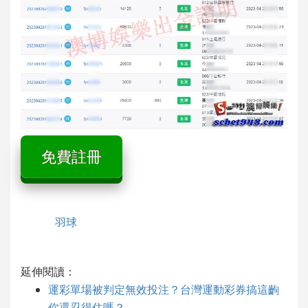
免費註冊
羽球
延伸閱讀：
運彩單場被判定無效投注？台灣運動彩券搞這齣
你還忍得住嗎？