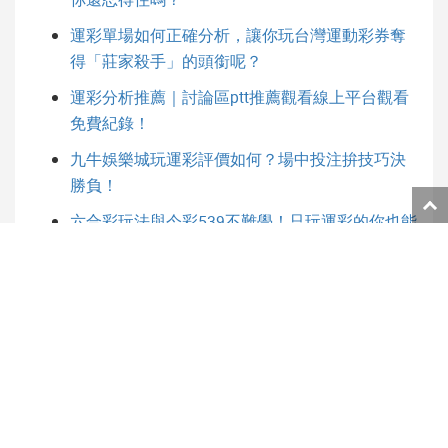
運彩單場如何正確分析，讓你玩台灣運動彩券奪
得「莊家殺手」的頭銜呢？
運彩分析推薦｜討論區ptt推薦觀看線上平台觀看
免費紀錄！
九牛娛樂城玩運彩評價如何？場中投注拚技巧決
勝負！
返
六合彩玩法與今彩539不難學！只玩運彩的你也能
回
輕鬆賺！
頁
面
539連碰中獎金額｜重金聘請算牌達人，告訴你高
頂
手過五關玩法技巧！
端
運彩lol是不是學不會賠率呢？了解分析ptt讓你在
世界賽奪得最高榮譽！
玩運彩分析師帶各位了解，賓士C300到底值不值
得我們擁有！