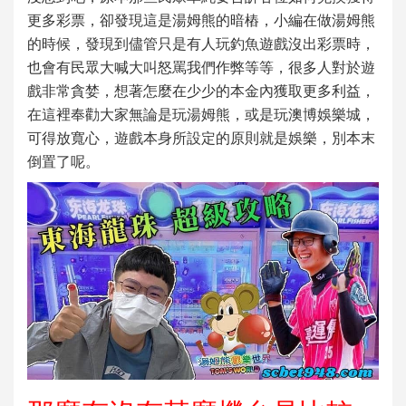
更多彩票，卻發現這是湯姆熊的暗樁，小編在做湯姆熊
的時候，發現到儘管只是有人玩釣魚遊戲沒出彩票時，
也會有民眾大喊大叫怒罵我們作弊等等，很多人對於遊
戲非常貪婪，想著怎麼在少少的本金內獲取更多利益，
在這裡奉勸大家無論是玩湯姆熊，或是玩澳博娛樂城，
可得放寬心，遊戲本身所設定的原則就是娛樂，別本末
倒置了呢。