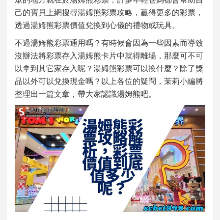
己的寶貝上網搜尋
湯姆熊彩票攻略
，贏得更多的彩票，
透過
湯姆熊彩票價值
兌換到心儀的禮物或玩具。
不過
湯姆熊彩票通用嗎
？有時候會因為一些因素而導致
沒辦法將彩票存入湯姆熊卡片中就得離場，那麼可不可
以拿到其它家存入呢？
湯姆熊彩票可以換什麼
？除了獎
品以外可以兌換現金嗎？以上各位的疑問，茉莉小編將
整理出一篇文章，帶大家認識湯姆熊吧。