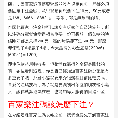
額」，因百家這個博奕遊戲並沒有規定你每一局都必須
要固定下注金額，意思就是你想要下注10元、50元或者
是168、6666、8888元.....等等，都是無限制的唷。
也因此百家下注金額可以讓所有玩家們自己決定的，所
以注碼分配就會變得相當重要，你可想想，假如輸的時
候剛好都是只押200元，贏的時候卻下注600元，那麼
即使輸了6場贏了4場，今天贏得的彩金還是(-200×6)＋
(600×4)＝1200。
即使你輸得局數較多，但整體你贏得的金額是賺錢的
唷，各位看到這裡，你是否已經知道百家注碼分配是有
多重要了吧！那麼小編就要來介紹幾種目前比較受高手
喜愛的注碼技巧，為了就是要讓初出茅廬的朋友輸小贏
大，讓你就算運氣在差，也能夠每天賺得的日進斗金！
百家樂注碼該怎麼下注？
在介紹幾種百家注碼攻略之前，我們也要先了解百家注