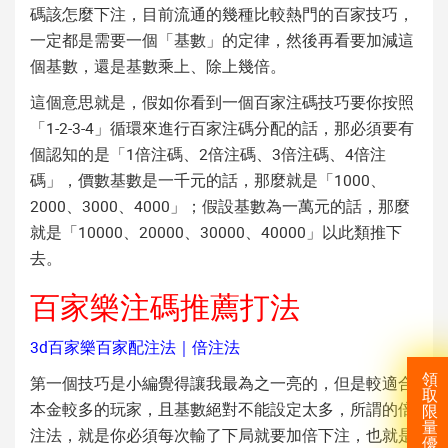
碼該怎麼下注，目前流通的幾種比較熱門的百家技巧，
一定都是需要一個「基數」的定律，然後再看要加減這
個基數，還是基數乘上、除上幾倍。
這個意思就是，假如你看到一個百家注碼技巧要你按照
「1-2-3-4」循環來進行百家注碼分配的話，那必須要有
個認知的是「1倍注碼、2倍注碼、3倍注碼、4倍注
碼」，價數基數是一千元的話，那麼就是「1000、
2000、3000、4000」；假設基數為一萬元的話，那麼
就是「10000、20000、30000、40000」以此類推下
去。
百家樂注碼推薦打法
3d百家樂百家配注法｜倍注法
領
第一個技巧是小編覺得讓我最為之一亮的，但是較適合
取
本金較多的玩家，且基數絕對不能設定太多，所謂的倍
限
量
注法，就是你必須每次輸了下局就要加倍下注，也就是
優