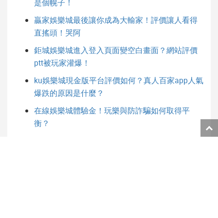
是個幌子！
贏家娛樂城最後讓你成為大輸家！評價讓人看得
直搖頭！哭阿
鉅城娛樂城進入登入頁面變空白畫面？網站評價
ptt被玩家灌爆！
ku娛樂城現金版平台評價如何？真人百家app人氣
爆跌的原因是什麼？
在線娛樂城體驗金！玩樂與防詐騙如何取得平
衡？
返
回
信用版要贏錢根本絕無可能！澳博娛樂城現金版
頁
還是絕對穩！
面
朕天下娛樂城詐騙行為被揭露還能贏天下？爆出
頂
負面下載評價還想贏！放肆
端
飛達娛樂能讓你發達？Feida娛樂城詐騙被揭發，
平台首頁整個死當！