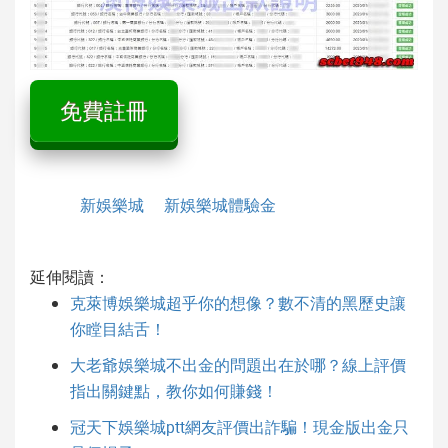
免費註冊
新娛樂城
新娛樂城體驗金
延伸閱讀：
克萊博娛樂城超乎你的想像？數不清的黑歷史讓
你瞠目結舌！
大老爺娛樂城不出金的問題出在於哪？線上評價
指出關鍵點，教你如何賺錢！
冠天下娛樂城ptt網友評價出詐騙！現金版出金只