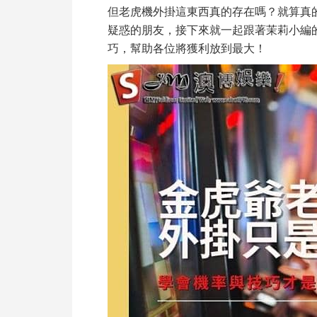
但
老虎機外掛
這東西真的存在嗎？就算真
疑惑的朋友，接下來就一起跟著茉莉小編
巧，幫助各位將獲利放到最大！