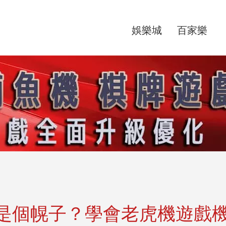
娛樂城
百家樂
是個幌子？學會老虎機遊戲