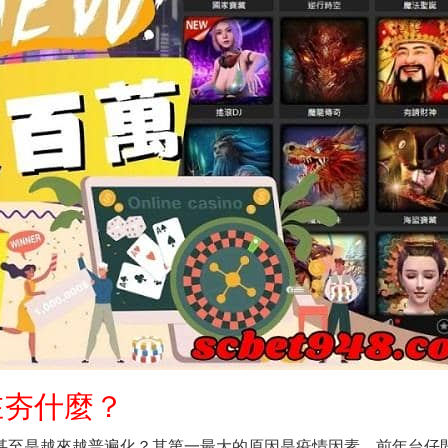
在夯什麼？
甚至是越來越普遍化？其第一最大的原因是疫情因素，前年台仔