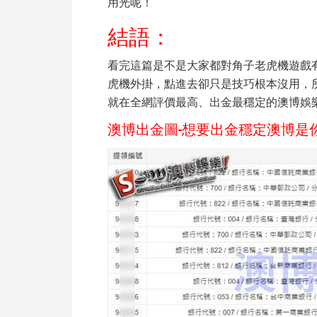
用光呢！
結語：
看完這篇是不是大家都對
角子老虎機遊戲
虎機外掛
，點進去卻只是技巧根本沒用，
就在全網評價最高、出金最穩定的澳博娛
澳博出金圖-想要出金穩定澳博是