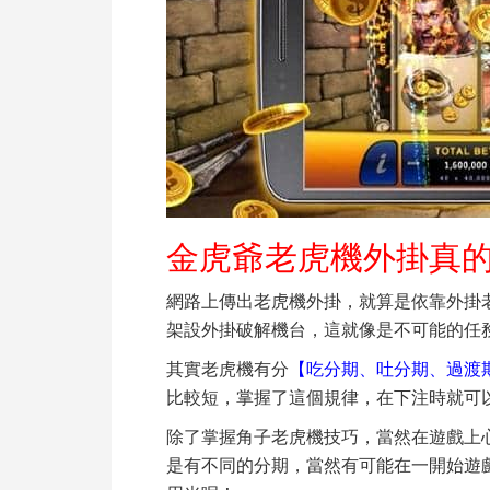
金虎爺老虎機外掛真
網路上傳出老虎機外掛，就算是依靠外掛
架設外掛破解機台，這就像是不可能的任
其實老虎機有分
【吃分期、吐分期、過渡
比較短，掌握了這個規律，在下注時就可
除了掌握角子老虎機技巧，當然在遊戲上
是有不同的分期，當然有可能在一開始遊