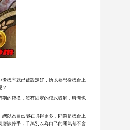
中獎機率就已被設定好，所以要想從機台上
呢？
時期的轉換，沒有固定的模式破解，時間也
，總以為自己能在拚得更多，問題是機台上
就應該停手，千萬別以為自己的運氣都不會