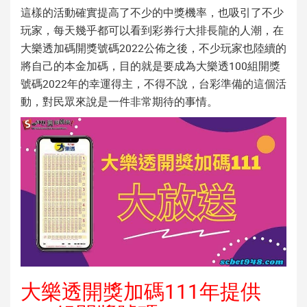
這樣的活動確實提高了不少的中獎機率，也吸引了不少
玩家，每天幾乎都可以看到彩券行大排長龍的人潮，在
大樂透加碼開獎號碼2022
公佈之後，不少玩家也陸續的
將自己的本金加碼，目的就是要成為
大樂透100組開獎
號碼2022
年的幸運得主，不得不說，台彩準備的這個活
動，對民眾來說是一件非常期待的事情。
大樂透開獎加碼111年提供