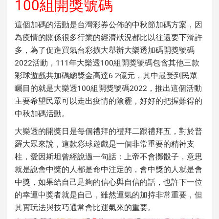
100組開獎號碼
這個加碼的活動是台灣彩券公佈的中秋節加碼方案，因
為疫情的關係很多行業的經濟狀況都比以往還要下滑許
多，為了促進買氣台彩擴大舉辦大樂透加碼開獎號碼
2022活動，111年大樂透100組開獎號碼包含其他三款
彩球遊戲共加碼總獎金高達6.2億元，其中最受到民眾
矚目的就是大樂透100組開獎號碼2022，推出這個活動
主要希望民眾可以走出疫情的陰霾，好好的把握難得的
中秋加碼活動。
大樂透的開獎日是每個禮拜的禮拜二跟禮拜五，對於普
羅大眾來說，這款彩球遊戲是一個非常重要的精神支
柱，愛因斯坦曾經說過一句話：上帝不會擲骰子，意思
就是說會中獎的人都是命中注定的，會中獎的人就是會
中獎，如果給自己足夠的信心與自信的話，也許下一位
的幸運中獎者就是自己，雖然運氣的加持非常重要，但
其實玩法與技巧通常會比運氣來的重要。