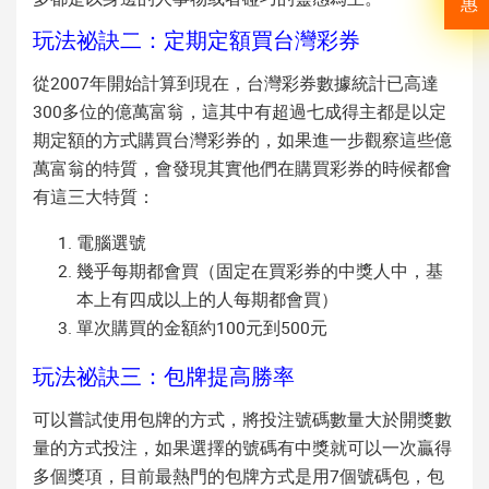
惠
玩法祕訣二：定期定額買台灣彩券
從2007年開始計算到現在，台灣彩券數據統計已高達
300多位的億萬富翁，這其中有超過七成得主都是以定
期定額的方式購買台灣彩券的，如果進一步觀察這些億
萬富翁的特質，會發現其實他們在購買彩券的時候都會
有這三大特質：
電腦選號
幾乎每期都會買（固定在買彩券的中獎人中，基
本上有四成以上的人每期都會買）
單次購買的金額約100元到500元
玩法祕訣三：包牌提高勝率
可以嘗試使用包牌的方式，將投注號碼數量大於開獎數
量的方式投注，如果選擇的號碼有中獎就可以一次贏得
多個獎項，目前最熱門的包牌方式是用7個號碼包，包