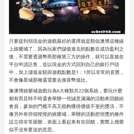
只要提到領現金的遊戲最好的選擇就是類似澳博這種線
上娛樂城了，因為玩家們儲值進去的點數在成功盈利之
後，不需要透過幣商那種第三方的操作，就可以直接在
平台申請託售，並以現金的方式回到自己的銀行戶頭
中，加上儲值金額與遊戲點數是1：1所以非常的直覺，
不會像星城那種還需要去換算幣值比。
像澳博娛樂城遊戲分為6大種類共22個系統，要玩什麼
都有而且時不時還會舉辦一些誠意滿滿的活動來回饋給
會員，參加的門檻不高又能夠獲得價值不斐的獎項，不
像另外有些假惺惺的娛樂城，舉辦的活動把領獎的條件
設立得非常困難，表面上看起來有在回饋，實際上感覺
似乎沒有要送的意思。