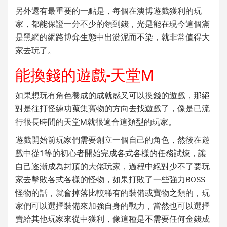
另外還有最重要的一點是，每個在澳博遊戲獲利的玩
家，都能保證一分不少的領到錢，光是能在現今這個滿
是黑網的網路博弈生態中出淤泥而不染，就非常值得大
家去玩了。
能換錢的遊戲-天堂M
如果想玩有角色養成的成就感又可以換錢的遊戲，那絕
對是往打怪練功蒐集寶物的方向去找遊戲了，像是已流
行很長時間的天堂M就很適合這類型的玩家。
遊戲開始前玩家們需要創立一個自己的角色，然後在遊
戲中從1等的初心者開始完成各式各樣的任務試煉，讓
自己逐漸成為封頂的大佬玩家，過程中絕對少不了要玩
家去擊敗各式各樣的怪物，如果打敗了一些強力BOSS
怪物的話，就會掉落比較稀有的裝備或寶物之類的，玩
家們可以選擇裝備來加強自身的戰力，當然也可以選擇
賣給其他玩家來從中獲利，像這種是不需要任何金錢成