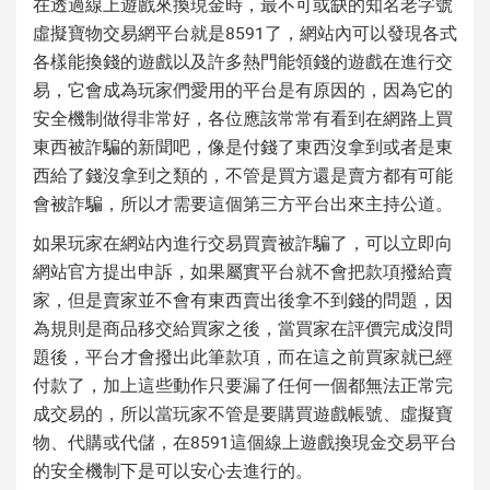
在透過線上遊戲來換現金時，最不可或缺的知名老字號
虛擬寶物交易網平台就是8591了，網站內可以發現各式
各樣
能換錢的遊戲
以及許多熱門
能領錢的遊戲
在進行交
易，它會成為玩家們愛用的平台是有原因的，因為它的
安全機制做得非常好，各位應該常常有看到在網路上買
東西被詐騙的新聞吧，像是付錢了東西沒拿到或者是東
西給了錢沒拿到之類的，不管是買方還是賣方都有可能
會被詐騙，所以才需要這個第三方平台出來主持公道。
如果玩家在網站內進行交易買賣被詐騙了，可以立即向
網站官方提出申訴，如果屬實平台就不會把款項撥給賣
家，但是賣家並不會有東西賣出後拿不到錢的問題，因
為規則是商品移交給買家之後，當買家在評價完成沒問
題後，平台才會撥出此筆款項，而在這之前買家就已經
付款了，加上這些動作只要漏了任何一個都無法正常完
成交易的，所以當玩家不管是要購買遊戲帳號、虛擬寶
物、代購或代儲，在8591這個
線上遊戲換現金
交易平台
的安全機制下是可以安心去進行的。