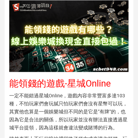
能領錢的遊戲-星城Online
一定不能錯過星城Online，遊戲內容非常豐富多達103
種，不怕玩家們會玩膩只怕玩家們會沒有星幣可以玩，
其實他也算是一個娛樂城但不同的是它是"有牌"的，也
因為它是合法的關係，所以玩家並沒有辦法直接透過星
城平台提領，因為這樣就會違法變成賭博的行為。