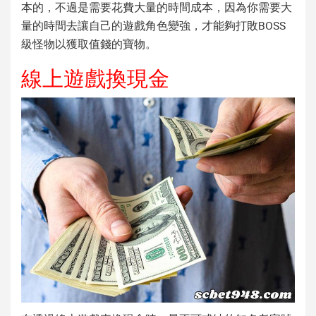
本的，不過是需要花費大量的時間成本，因為你需要大
量的時間去讓自己的遊戲角色變強，才能夠打敗BOSS
級怪物以獲取值錢的寶物。
線上遊戲換現金