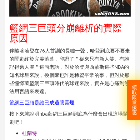
籃網三巨頭分崩離析的實際
原因
伴隨著哈登在76人首訓的長嘯一聲，哈登到底要不要走
的鬧劇終於完美落幕，印證了＂從來只有新人笑、有誰
記得舊人哭＂這句老話，對於哈登與西蒙斯這些NBA的
知名球星來說，換個隊也許是稀鬆平常的事，但對於那
些憧憬著籃網三巨頭時代的球迷來說，實在是心痛到無
領
法用言語來表達。
取
限
籃網三巨頭是誰已成過眼雲煙
量
優
惠
接下來就說明nba藍網三巨頭到底為什麼會出現這場鬧
劇吧！
杜蘭特