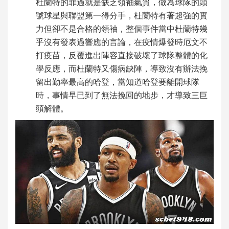
杜蘭特的罪過就是缺乏領袖氣質，做為球隊的頭
號球星與聯盟第一得分手，杜蘭特有著超強的實
力但卻不是合格的領袖，整個事件當中杜蘭特幾
乎沒有發表過響應的言論，在疫情爆發時厄文不
打疫苗，反覆進出陣容直接破壞了球隊整體的化
學反應，而杜蘭特又傷病缺陣，導致沒有辦法挽
留出勤率最高的哈登，當知道哈登要離開球隊
時，事情早已到了無法挽回的地步，才導致三巨
頭解體。