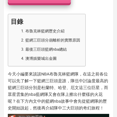
機
目錄
1.
布魯克林籃網歷史介紹
2.
籃網三巨頭分崩離析的實際原因
3.
最後三巨頭籃網nba總結
4.
澳博娛樂城出金圖
今天小編要來談談NBA
布魯克林籃網
隊，在這之前各位
可以先了解一下
籃網三巨頭是誰
，隊伍中討論度最高的
籃網三巨頭
分別是杜蘭特、哈登、厄文這三位巨星，而
眾星雲集的
nba藍網
隊又會在隊上擦出什麼樣的火花
呢？在下方內文中的
籃網nba
故事中會先從
籃網
隊的歷
史開始說起，然後再介紹隊中三大巨頭的奇幻旅程！