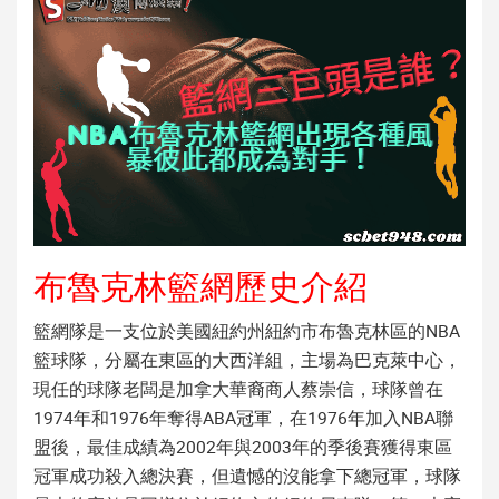
布魯克林籃網歷史介紹
籃網隊是一支位於美國紐約州紐約市布魯克林區的NBA
籃球隊，分屬在東區的大西洋組，主場為巴克萊中心，
現任的球隊老闆是加拿大華裔商人蔡崇信，球隊曾在
1974年和1976年奪得ABA冠軍，在1976年加入NBA聯
盟後，最佳成績為2002年與2003年的季後賽獲得東區
冠軍成功殺入總決賽，但遺憾的沒能拿下總冠軍，球隊