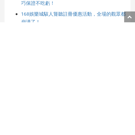
巧保證不吃虧！
168娛樂城駭人聳聽註冊優惠活動，全場的觀眾都
返
崩潰了！
回
頁
線上百家作弊|dcard網友討論的百家樂app真的安
面
全嗎?
頂
足球帽子戲法由來、意思？岡薩洛拉莫斯再次上
端
演帽子戲法令民眾大開眼界！
運彩線上投注領錢少的可憐？時間攸關錢多錢
少？教學這邊看！