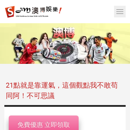
娛
樂
網
城|
站
百
選
家
單
樂|
按
運
鈕
彩|
天
天
樂|
21點就是靠運氣，這個觀點我不敢苟
樂
同阿！不可思議
透
彩
球|
老
免費優惠 立即領取
虎