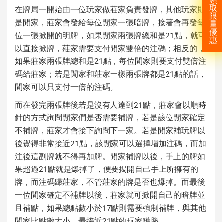
領
取
在牌局一開始由一位玩家做莊家負責發牌，其他玩家則
限
是閒家，莊家會發給每位閒家一張暗牌，接著會再發每
量
優
位一張掀開的明牌，如果閒家兩張牌總和是21點，就可
惠
以直接掀牌，莊家需要支付閒家雙倍的注碼；相反的，
如果莊家兩張牌總和是21點，每位閒家則要支付雙倍注
碼給莊家；若是閒家和莊家一樣兩張牌都是21點的話，
閒家可以只支付一倍的注碼。
而在發完兩張牌後若是沒有人達到21點，莊家會以順時
針的方式詢問閒家們是否需要補牌，若是該位閒家確定
不補牌，莊家才會接下詢問下一家。若是閒家補玩牌以
後覺得非常接近21點，該閒家可以選擇增加注碼，而加
注後這副牌就不得再加牌。閒家補牌以後，手上的牌如
果超過21點就是爆掉了，便要揭開自己手上所擁有的
牌，而注碼歸莊家，不管莊家的牌是否也爆掉。而最後
一位閒家確定不補牌以後，莊家就可掀開自己的暗牌並
且補點，如果總點數小於17點則需要強制補牌，與其他
閒家比點數大小，最接近21點的玩家獲勝。