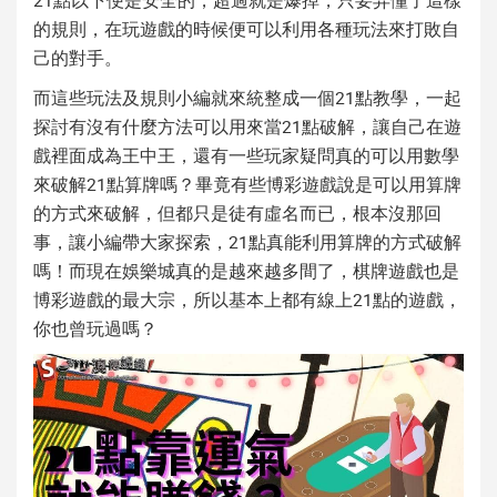
的規則，在玩遊戲的時候便可以利用各種玩法來打敗自
己的對手。
而這些玩法及規則小編就來統整成一個
21點教學
，一起
探討有沒有什麼方法可以用來當
21點破解
，讓自己在遊
戲裡面成為王中王，還有一些玩家疑問真的可以用數學
來破解
21點算牌
嗎？畢竟有些博彩遊戲說是可以用算牌
的方式來破解，但都只是徒有虛名而已，根本沒那回
事，讓小編帶大家探索，21點真能利用算牌的方式破解
嗎！而現在娛樂城真的是越來越多間了，棋牌遊戲也是
博彩遊戲的最大宗，所以基本上都有
線上21點
的遊戲，
你也曾玩過嗎？