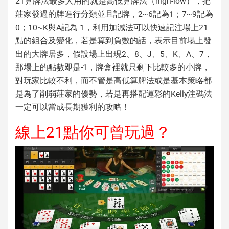
21算牌法最多人用的就是高低算牌法（high-low），把
莊家發過的牌進行分類並且記牌，2~6記為1；7~9記為
0；10~K與A記為-1，利用加減法可以快速記注場上21
點的組合及變化，若是算到負數的話，表示目前場上發
出的大牌居多，假設場上出現2、8、J、5、K、A、7，
那場上的點數即是-1，牌盒裡就只剩下比較多的小牌，
對玩家比較不利，而不管是高低算牌法或是基本策略都
是為了削弱莊家的優勢，若是再搭配運彩的Kelly注碼法
一定可以當成長期獲利的攻略！
線上21點你可曾玩過？