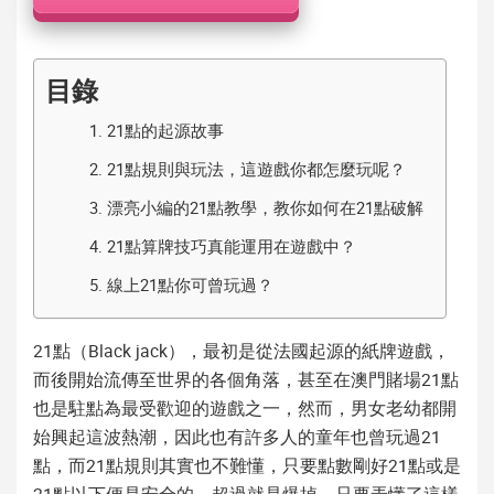
機
目錄
1.
21點的起源故事
2.
21點規則與玩法，這遊戲你都怎麼玩呢？
3.
漂亮小編的21點教學，教你如何在21點破解
4.
21點算牌技巧真能運用在遊戲中？
5.
線上21點你可曾玩過？
21點
（Black jack），最初是從法國起源的紙牌遊戲，
而後開始流傳至世界的各個角落，甚至在澳門賭場21點
也是駐點為最受歡迎的遊戲之一，然而，男女老幼都開
始興起這波熱潮，因此也有許多人的童年也曾玩過21
點，而
21點規則
其實也不難懂，只要點數剛好21點或是
21點以下便是安全的，超過就是爆掉，只要弄懂了這樣