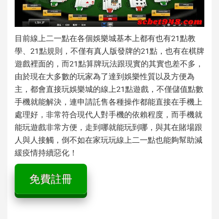
目前線上二一點在各個娛樂城基本上都有也有
21點教
學
、
21點規則
，不僅有真人版發牌的
21點
，也有在棋牌
遊戲裡面的，而
21點算牌
玩法跟現實的其實也差不多，
由於現在大多數的玩家為了達到娛樂性質以及方便為
主，都會直接玩娛樂城的
線上21點
遊戲，不僅儲值點數
手機就能解決，連申請託售各種操作都能直接在手機上
處理好，非常符合現代人對手機的依賴程度，而手機就
能玩遊戲非常方便，走到哪就能玩到哪，與其在賭場跟
人與人接觸，倒不如在家玩玩線上二一點也能夠幫助減
緩疫情持續惡化！
免費註冊